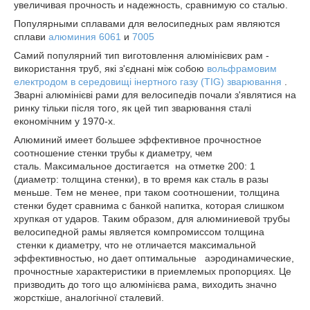
увеличивая прочность и надежность, сравнимую со сталью.
Популярными сплавами для велосипедных рам являются
сплави
алюминия 6061
и
7005
Самий популярний тип виготовлення алюмінієвих рам -
використання труб, які з'єднані між собою
вольфрамовим
електродом в середовищі інертного газу (TIG) зварювання
.
Зварні алюмінієві рами для велосипедів почали з'являтися на
ринку тільки після того, як цей тип зварювання сталі
економічним у 1970-х.
Алюминий имеет большее эффективное прочностное
соотношение стенки трубы к диаметру, чем
сталь. Максимальное достигается на отметке 200: 1
(диаметр: толщина стенки), в то время как сталь в разы
меньше. Тем не менее, при таком соотношении, толщина
стенки будет сравнима с банкой напитка, которая слишком
хрупкая от ударов. Таким образом, для алюминиевой трубы
велосипедной рамы является компромиссом толщина
стенки к диаметру, что не отличается максимальной
эффективностью, но дает оптимальные аэродинамические,
прочностные характеристики в приемлемых пропорциях
.
Це
призводить до того що алюмінієва рама, виходить значно
жорсткіше, аналогічної сталевий.