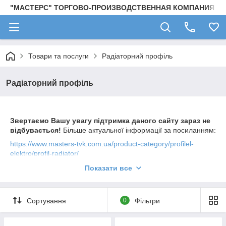
"МАСТЕРС" ТОРГОВО-ПРОИЗВОДСТВЕННАЯ КОМПАНИЯ
Товари та послуги
Радіаторний профіль
Радіаторний профіль
Звертаємо Вашу увагу підтримка даного сайту зараз не
відбувається!
Більше актуальної інформації за посиланням:
https://www.masters-tvk.com.ua/product-category/profilel-
elektro/profil-radiator/
Профіль алюмінієвий радіаторний різних типорозмірів.
Показати все
Відпустка з порізкою кратно 1 см (мінімум 5 см).
Сортування
0
Фільтри