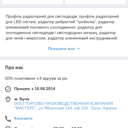
Профіль радіаторний для світлодіодів, профіль радіаторний
для LED систем, радіатор ребристий "гребенка", радіатор
алюмінієвий пасивного охолодження, радіатор для
охолодження світлодіодів і світлодіодних матриц, радіатор
для чипів і мікросхем, радіатор алюмінієвий екструдований.
Показати все
Звертаємо Вашу увагу підтримка даного сайту зараз не
відбувається!
Більше актуальної інформації за посиланням:
https://www.masters-tvk.com.ua/product-category/profilel-
Про нас
elektro/profil-radiator/
50% позитивних з 8 відгуків за рік
Працює з 10.06.2014
м. Буча
ООО ТОРГОВО-ПРОИЗВОДСТВЕННАЯ КОМПАНИЯ
"МАСТЕРС": ул Яблунская 144, оф.205 , Буча, Україна
Контакти