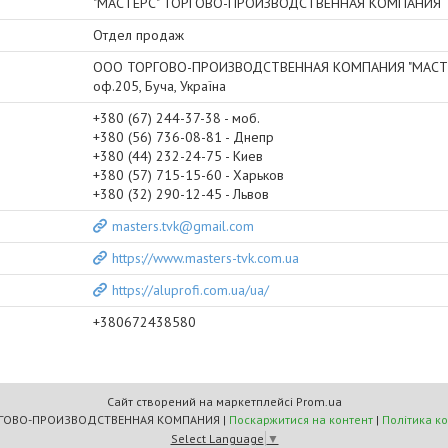
"МАСТЕРС" ТОРГОВО-ПРОИЗВОДСТВЕННАЯ КОМПАНИЯ
Отдел продаж
ООО ТОРГОВО-ПРОИЗВОДСТВЕННАЯ КОМПАНИЯ "МАСТЕРС
оф.205, Буча, Україна
+380 (67) 244-37-38
моб.
+380 (56) 736-08-81
Днепр
+380 (44) 232-24-75
Киев
+380 (57) 715-15-60
Харьков
+380 (32) 290-12-45
Львов
masters.tvk@gmail.com
https://www.masters-tvk.com.ua
https://aluprofi.com.ua/ua/
+380672438580
Сайт створений на маркетплейсі
Prom.ua
"МАСТЕРС" ТОРГОВО-ПРОИЗВОДСТВЕННАЯ КОМПАНИЯ |
Поскаржитися на контент
|
Політика к
Select Language
▼