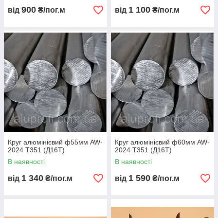
900
1 100
від
₴/пог.м
від
₴/пог.м
Круг алюмінієвий ф55мм AW-
Круг алюмінієвий ф60мм AW-
2024 Т351 (Д16Т)
2024 Т351 (Д16Т)
В наявності
В наявності
1 340
1 590
від
₴/пог.м
від
₴/пог.м