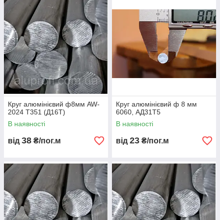
Круг алюмінієвий ф8мм AW-
Круг алюмінієвий ф 8 мм
2024 Т351 (Д16Т)
6060, АД31Т5
В наявності
В наявності
38
23
від
₴/пог.м
від
₴/пог.м