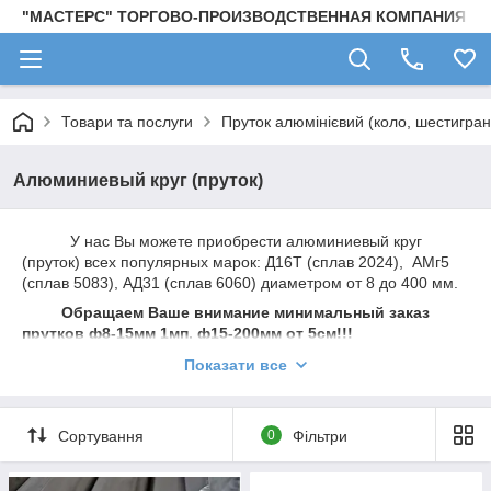
"МАСТЕРС" ТОРГОВО-ПРОИЗВОДСТВЕННАЯ КОМПАНИЯ
Товари та послуги
Пруток алюмінієвий (коло, шестигран
Алюминиевый круг (пруток)
У нас Вы можете приобрести алюминиевый круг
(пруток) всех популярных марок: Д16Т (сплав 2024), АМг5
(сплав 5083), АД31 (сплав 6060) диаметром от 8 до 400 мм.
Обращаем Ваше внимание минимальный заказ
прутков ф8-15мм 1мп, ф15-200мм от 5см!!!
Вся продукция представлена в нашей компании
Показати все
соответствует требованиям ГОСТ 21488-97 и
международных стандартов.
Сортування
0
Фільтри