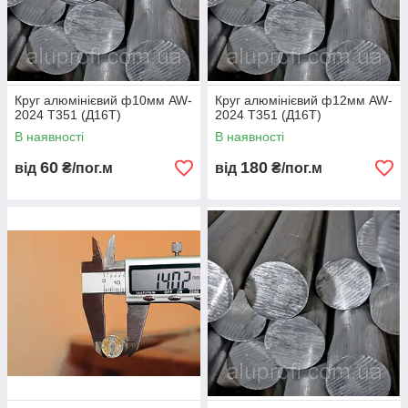
Круг алюмінієвий ф10мм AW-
Круг алюмінієвий ф12мм AW-
2024 Т351 (Д16Т)
2024 Т351 (Д16Т)
В наявності
В наявності
60
180
від
₴/пог.м
від
₴/пог.м