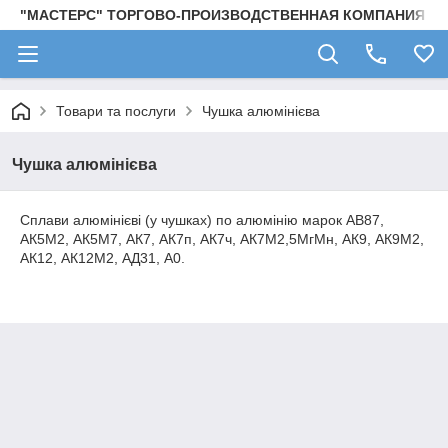
"МАСТЕРС" ТОРГОВО-ПРОИЗВОДСТВЕННАЯ КОМПАНИЯ
Товари та послуги
Чушка алюмінієва
Чушка алюмінієва
Сплави алюмінієві (у чушках) по алюмінію марок АВ87,
АК5М2, АК5М7, АК7, АК7п, АК7ч, АК7М2,5МгМн, АК9, АК9М2,
АК12, АК12М2, АД31, А0.