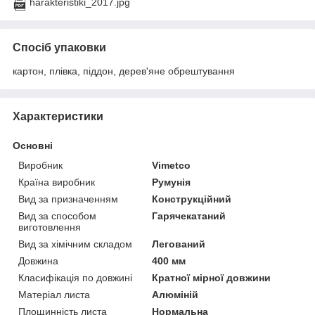
harakteristiki_2017.jpg
Спосіб упаковки
картон, плівка, піддон, дерев'яне обрештування
Характеристики
Основні
Виробник
Vimetco
Країна виробник
Румунія
Вид за призначенням
Конструкційний
Вид за способом
Гарячекатаний
виготовлення
Вид за хімічним складом
Легований
Довжина
400 мм
Класифікація по довжині
Кратної мірної довжини
Матеріал листа
Алюміній
Площинність листа
Нормальна