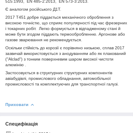
515:1993, EN 485-2:2013, EN 573-3:2013.
Є аналогом російського Д1Т.
2017 Т451 добре піддається механічного оброблення з
високою точністю, що сприяє популярності під час фрезерних
і токарних робіт. Легко формується в відпадженому стані й
може бути згодом піддають термообробленню. Аргонове або
газове зварювання не рекомендується.
Оскільки стійкість до корозії є порівняно низькою, сплав 2017
зазвичай використовується з анодуванням або як плакований
("Alclad") з тонким поверхневим шаром високої чистоти
алюмінію .
Застосовується в структурних структурних компонентів
авіабудівлі, промислового обладнання, автомобільної
промисловості та комплектуючих для транспортної галузі.
Приховати
Специфікація