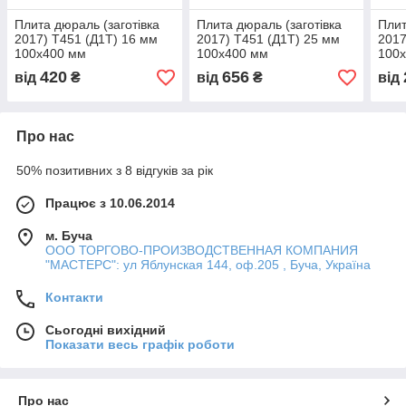
Плита дюраль (заготівка
Плита дюраль (заготівка
Плит
2017) T451 (Д1Т) 16 мм
2017) T451 (Д1Т) 25 мм
2017
100х400 мм
100х400 мм
100
420
656
від
₴
від
₴
від
Про нас
50% позитивних з 8 відгуків за рік
Працює з 10.06.2014
м. Буча
ООО ТОРГОВО-ПРОИЗВОДСТВЕННАЯ КОМПАНИЯ
"МАСТЕРС": ул Яблунская 144, оф.205 , Буча, Україна
Контакти
Сьогодні вихідний
Показати весь графік роботи
Про нас