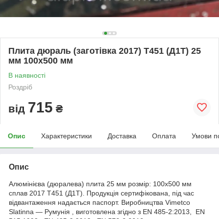
Плита дюраль (заготівка 2017) T451 (Д1Т) 25
мм 100х500 мм
В наявності
Роздріб
715
від
₴
Опис
Характеристики
Доставка
Оплата
Умови п
Опис
Алюмінієва (дюралева) плита 25 мм розмір: 100х500 мм
сплав 2017 Т451 (Д1Т). Продукція сертифікована, під час
відвантаження надається паспорт. Виробництва Vimetco
Slatinna ― Румунія , виготовлена згідно з EN 485-2:2013, EN