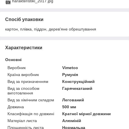
harakteristiki_2017.jpg
Спосіб упаковки
картон, плівка, піддон, дерев'яне обрештування
Характеристики
Основні
Виробник
Vimetco
Країна виробник
Румунія
Вид за призначенням
Конструкційний
Вид за способом
Гарячекатаний
виготовлення
Вид за хімічним складом
Легований
Довжина
500 мм
Класифікація по довжині
Кратної мірної довжини
Матеріал листа
Алюміній
Площинність листа
Нормальна