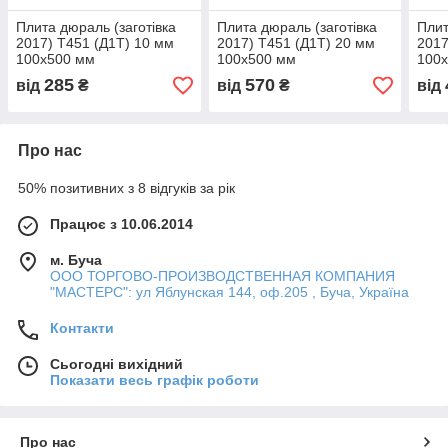
Плита дюраль (заготівка
Плита дюраль (заготівка
Плит
2017) T451 (Д1Т) 10 мм
2017) T451 (Д1Т) 20 мм
2017
100х500 мм
100х500 мм
100
285
570
від
₴
від
₴
від
Про нас
50% позитивних з 8 відгуків за рік
Працює з 10.06.2014
м. Буча
ООО ТОРГОВО-ПРОИЗВОДСТВЕННАЯ КОМПАНИЯ
"МАСТЕРС": ул Яблунская 144, оф.205 , Буча, Україна
Контакти
Сьогодні вихідний
Показати весь графік роботи
Про нас