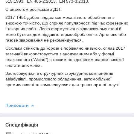
515:1993, EN 485-2:2013, EN 573-3:2013.
Є аналогом російського Д1Т.
2017 Т451 добре піддається механічного оброблення з
високою точністю, що сприяє популярності під час фрезерних
і токарних робіт. Легко формується в відпадженому стані й
може бути згодом піддають термообробленню. Аргонове або
газове зварювання не рекомендується.
Оскільки стійкість до корозії є порівняно низькою, сплав 2017
зазвичай використовується з анодуванням або у формі
плакованого ("Alclad") з тонким поверхневим шаром високої
чистоти алюмінію .
Застосовується в структурних структурних компонентів
авіабудівлі, промислового обладнання, автомобільної
промисловості та комплектуючих для транспортної галузі.
Приховати
Специфікація