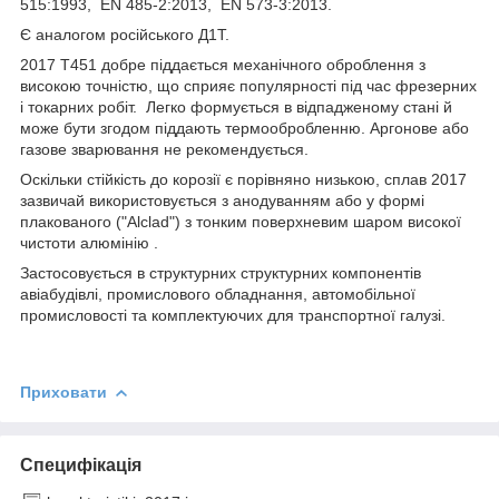
515:1993, EN 485-2:2013, EN 573-3:2013.
Є аналогом російського Д1Т.
2017 Т451 добре піддається механічного оброблення з
високою точністю, що сприяє популярності під час фрезерних
і токарних робіт. Легко формується в відпадженому стані й
може бути згодом піддають термообробленню. Аргонове або
газове зварювання не рекомендується.
Оскільки стійкість до корозії є порівняно низькою, сплав 2017
зазвичай використовується з анодуванням або у формі
плакованого ("Alclad") з тонким поверхневим шаром високої
чистоти алюмінію .
Застосовується в структурних структурних компонентів
авіабудівлі, промислового обладнання, автомобільної
промисловості та комплектуючих для транспортної галузі.
Приховати
Специфікація