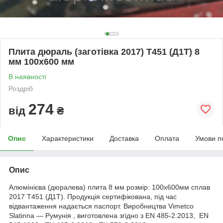
Плита дюраль (заготівка 2017) T451 (Д1Т) 8
мм 100х600 мм
В наявності
Роздріб
274
від
₴
Опис
Характеристики
Доставка
Оплата
Умови п
Опис
Алюмінієва (дюралева) плита 8 мм розмір: 100х600мм сплав
2017 Т451 (Д1Т). Продукція сертифікована, під час
відвантаження надається паспорт. Виробництва Vimetco
Slatinna ― Румунія , виготовлена згідно з EN 485-2:2013, EN