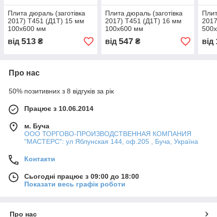
Плита дюраль (заготівка
Плита дюраль (заготівка
Плит
2017) T451 (Д1Т) 15 мм
2017) T451 (Д1Т) 16 мм
2017
100х600 мм
100х600 мм
500
513
547
від
₴
від
₴
від
Про нас
50% позитивних з 8 відгуків за рік
Працює з 10.06.2014
м. Буча
ООО ТОРГОВО-ПРОИЗВОДСТВЕННАЯ КОМПАНИЯ
"МАСТЕРС": ул Яблунская 144, оф.205 , Буча, Україна
Контакти
Сьогодні працює з 09:00 до 18:00
Показати весь графік роботи
Про нас