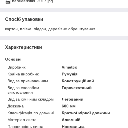
harakteristiki_2017.jpg
Спосіб упаковки
картон, плівка, піддон, дерев'яне обрештування
Характеристики
Основні
Виробник
Vimetco
Країна виробник
Румунія
Вид за призначенням
Конструкційний
Вид за способом
Гарячекатаний
виготовлення
Вид за хімічним складом
Легований
Довжина
600 мм
Класифікація по довжині
Кратної мірної довжини
Матеріал листа
Алюміній
Площинність листа
Нормальна