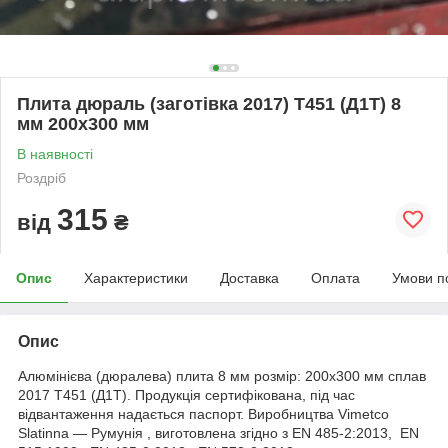
Плита дюраль (заготівка 2017) T451 (Д1Т) 8
мм 200х300 мм
В наявності
Роздріб
315
від
₴
Опис
Характеристики
Доставка
Оплата
Умови п
Опис
Алюмінієва (дюралева) плита 8 мм розмір: 200х300 мм сплав
2017 Т451 (Д1Т). Продукція сертифікована, під час
відвантаження надається паспорт. Виробництва Vimetco
Slatinna ― Румунія , виготовлена згідно з EN 485-2:2013, EN