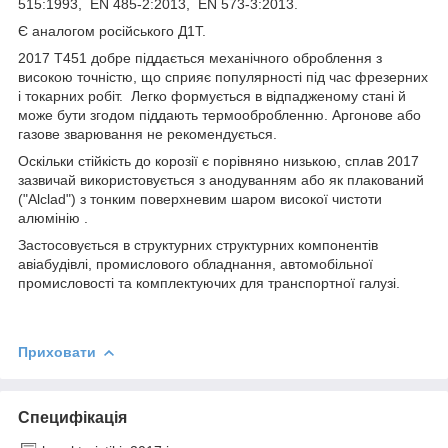
515:1993, EN 485-2:2013, EN 573-3:2013.
Є аналогом російського Д1Т.
2017 Т451 добре піддається механічного оброблення з
високою точністю, що сприяє популярності під час фрезерних
і токарних робіт. Легко формується в відпадженому стані й
може бути згодом піддають термообробленню. Аргонове або
газове зварювання не рекомендується.
Оскільки стійкість до корозії є порівняно низькою, сплав 2017
зазвичай використовується з анодуванням або як плакований
("Alclad") з тонким поверхневим шаром високої чистоти
алюмінію .
Застосовується в структурних структурних компонентів
авіабудівлі, промислового обладнання, автомобільної
промисловості та комплектуючих для транспортної галузі.
Приховати
Специфікація