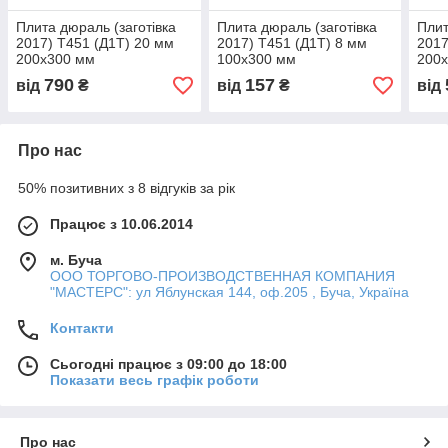
Плита дюраль (заготівка
Плита дюраль (заготівка
Плит
2017) T451 (Д1Т) 20 мм
2017) T451 (Д1Т) 8 мм
2017
200х300 мм
100х300 мм
200
790
157
від
₴
від
₴
від
Про нас
50% позитивних з 8 відгуків за рік
Працює з 10.06.2014
м. Буча
ООО ТОРГОВО-ПРОИЗВОДСТВЕННАЯ КОМПАНИЯ
"МАСТЕРС": ул Яблунская 144, оф.205 , Буча, Україна
Контакти
Сьогодні працює з 09:00 до 18:00
Показати весь графік роботи
Про нас