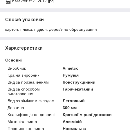
harakteristiki_2017.jpg
Спосіб упаковки
картон, плівка, піддон, дерев'яне обрештування
Характеристики
Основні
Виробник
Vimetco
Країна виробник
Румунія
Вид за призначенням
Конструкційний
Вид за способом
Гарячекатаний
виготовлення
Вид за хімічним складом
Легований
Довжина
300 мм
Класифікація по довжині
Кратної мірної довжини
Матеріал листа
Алюміній
Площинність листа
Нормальна