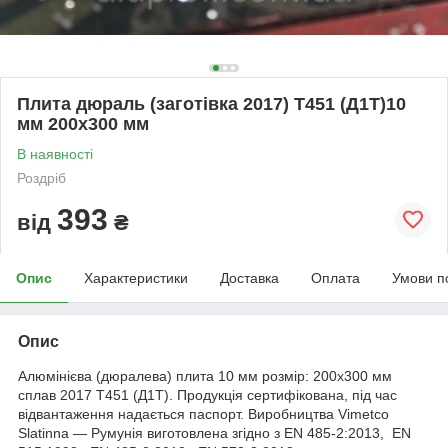
Плита дюраль (заготівка 2017) T451 (Д1Т)10
мм 200х300 мм
В наявності
Роздріб
393
від
₴
Опис
Характеристики
Доставка
Оплата
Умови п
Опис
Алюмінієва (дюралева) плита 10 мм розмір: 200х300 мм
сплав 2017 Т451 (Д1Т). Продукція сертифікована, під час
відвантаження надається паспорт. Виробництва Vimetco
Slatinna ― Румунія виготовлена згідно з EN 485-2:2013, EN