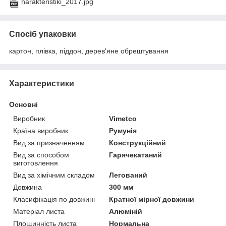
harakteristiki_2017.jpg
Спосіб упаковки
картон, плівка, піддон, дерев'яне обрештування
Характеристики
Основні
Виробник
Vimetco
Країна виробник
Румунія
Вид за призначенням
Конструкційний
Вид за способом
Гарячекатаний
виготовлення
Вид за хімічним складом
Легований
Довжина
300 мм
Класифікація по довжині
Кратної мірної довжини
Матеріал листа
Алюміній
Площинність листа
Нормальна