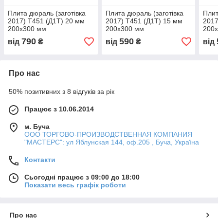
Плита дюраль (заготівка
Плита дюраль (заготівка
Плит
2017) T451 (Д1Т) 20 мм
2017) T451 (Д1Т) 15 мм
2017
200х300 мм
200х300 мм
200
790
590
від
₴
від
₴
від
Про нас
50% позитивних з 8 відгуків за рік
Працює з 10.06.2014
м. Буча
ООО ТОРГОВО-ПРОИЗВОДСТВЕННАЯ КОМПАНИЯ
"МАСТЕРС": ул Яблунская 144, оф.205 , Буча, Україна
Контакти
Сьогодні працює з 09:00 до 18:00
Показати весь графік роботи
Про нас