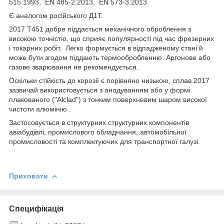
515:1993, EN 485-2:2013, EN 573-3:2013.
Є аналогом російського Д1Т.
2017 Т451 добре піддається механічного оброблення з
високою точністю, що сприяє популярності під час фрезерних
і токарних робіт. Легко формується в відпадженому стані й
може бути згодом піддають термообробленню. Аргонове або
газове зварювання не рекомендується.
Оскільки стійкість до корозії є порівняно низькою, сплав 2017
зазвичай використовується з анодуванням або у формі
плакованого ("Alclad") з тонким поверхневим шаром високої
чистоти алюмінію .
Застосовується в структурних структурних компонентів
авіабудівлі, промислового обладнання, автомобільної
промисловості та комплектуючих для транспортної галузі.
Приховати
Специфікація