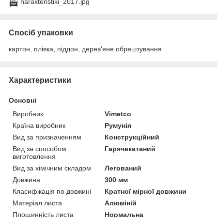
harakteristiki_2017.jpg
Спосіб упаковки
картон, плівка, піддон, дерев'яне обрештування
Характеристики
Основні
Виробник
Vimetco
Країна виробник
Румунія
Вид за призначенням
Конструкційний
Вид за способом
Гарячекатаний
виготовлення
Вид за хімічним складом
Легований
Довжина
300 мм
Класифікація по довжині
Кратної мірної довжини
Матеріал листа
Алюміній
Площинність листа
Нормальна