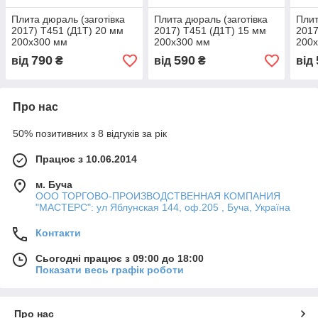
Плита дюраль (заготівка
Плита дюраль (заготівка
Плит
2017) T451 (Д1Т) 20 мм
2017) T451 (Д1Т) 15 мм
2017
200х300 мм
200х300 мм
200
790
590
від
₴
від
₴
від
Про нас
50% позитивних з 8 відгуків за рік
Працює з 10.06.2014
м. Буча
ООО ТОРГОВО-ПРОИЗВОДСТВЕННАЯ КОМПАНИЯ
"МАСТЕРС": ул Яблунская 144, оф.205 , Буча, Україна
Контакти
Сьогодні працює з 09:00 до 18:00
Показати весь графік роботи
Про нас