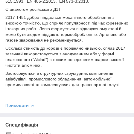
515:1993, EN 485-2:2013, EN 573-3:2013.
Є аналогом російського Д1Т.
2017 Т451 добре піддається механічного оброблення з
високою точністю, що сприяє популярності під час фрезерних
і токарних робіт. Легко формується в відпадженому стані й
може бути згодом піддають термообробленню. Аргонове або
газове зварювання не рекомендується.
Оскільки стійкість до корозії є порівняно низькою, сплав 2017
зазвичай використовується з анодуванням або у формі
плакованого ("Alclad") з тонким поверхневим шаром високої
чистоти алюмінію .
Застосовується в структурних структурних компонентів
авіабудівлі, промислового обладнання, автомобільної
промисловості та комплектуючих для транспортної галузі.
Приховати
Специфікація