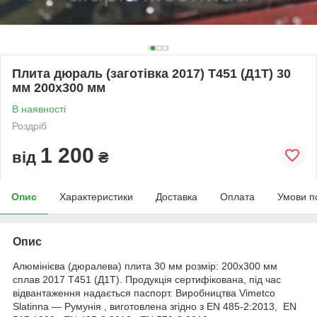
Плита дюраль (заготівка 2017) T451 (Д1Т) 30
мм 200х300 мм
В наявності
Роздріб
1 200
від
₴
Опис
Характеристики
Доставка
Оплата
Умови п
Опис
Алюмінієва (дюралева) плита 30 мм розмір: 200х300 мм
сплав 2017 Т451 (Д1Т). Продукція сертифікована, під час
відвантаження надається паспорт. Виробництва Vimetco
Slatinna ― Румунія , виготовлена згідно з EN 485-2:2013, EN