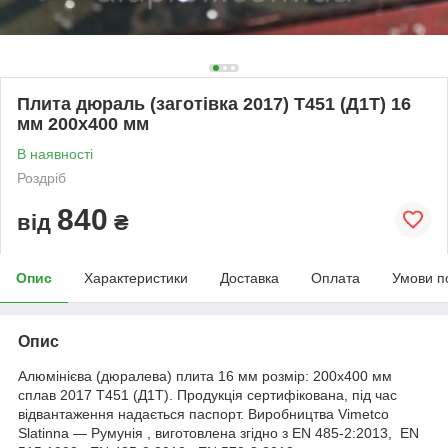
Плита дюраль (заготівка 2017) T451 (Д1Т) 16
мм 200х400 мм
В наявності
Роздріб
840
від
₴
Опис
Характеристики
Доставка
Оплата
Умови п
Опис
Алюмінієва (дюралева) плита 16 мм розмір: 200х400 мм
сплав 2017 Т451 (Д1Т). Продукція сертифікована, під час
відвантаження надається паспорт. Виробництва Vimetco
Slatinna ― Румунія , виготовлена згідно з EN 485-2:2013, EN