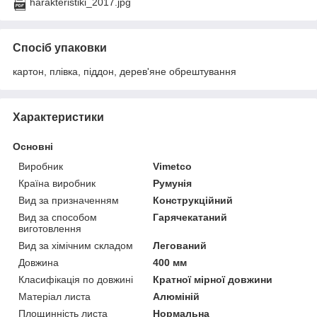
harakteristiki_2017.jpg
Спосіб упаковки
картон, плівка, піддон, дерев'яне обрештування
Характеристики
Основні
Виробник
Vimetco
Країна виробник
Румунія
Вид за призначенням
Конструкційний
Вид за способом
Гарячекатаний
виготовлення
Вид за хімічним складом
Легований
Довжина
400 мм
Класифікація по довжині
Кратної мірної довжини
Матеріал листа
Алюміній
Площинність листа
Нормальна