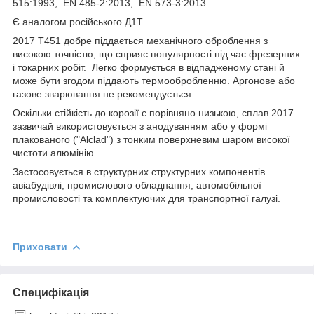
515:1993, EN 485-2:2013, EN 573-3:2013.
Є аналогом російського Д1Т.
2017 Т451 добре піддається механічного оброблення з
високою точністю, що сприяє популярності під час фрезерних
і токарних робіт. Легко формується в відпадженому стані й
може бути згодом піддають термообробленню. Аргонове або
газове зварювання не рекомендується.
Оскільки стійкість до корозії є порівняно низькою, сплав 2017
зазвичай використовується з анодуванням або у формі
плакованого ("Alclad") з тонким поверхневим шаром високої
чистоти алюмінію .
Застосовується в структурних структурних компонентів
авіабудівлі, промислового обладнання, автомобільної
промисловості та комплектуючих для транспортної галузі.
Приховати
Специфікація