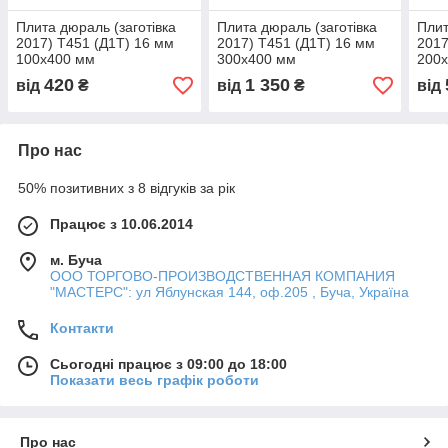
Плита дюраль (заготівка
Плита дюраль (заготівка
Плит
2017) T451 (Д1Т) 16 мм
2017) T451 (Д1Т) 16 мм
2017
100х400 мм
300х400 мм
200
420
1 350
від
₴
від
₴
від
Про нас
50% позитивних з 8 відгуків за рік
Працює з 10.06.2014
м. Буча
ООО ТОРГОВО-ПРОИЗВОДСТВЕННАЯ КОМПАНИЯ
"МАСТЕРС": ул Яблунская 144, оф.205 , Буча, Україна
Контакти
Сьогодні працює з 09:00 до 18:00
Показати весь графік роботи
Про нас