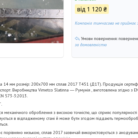
від
1 120 ₴
Компанія тимчасово не приймає 
поверненн
за домовленістю
а 14 мм розмір: 200х700 мм сплав 2017 Т451 (Д1Т). Продукція сертифі
спорт. Виробництва Vimetco Slatinna ― Румунія , виготовлена згідно з 
EN 573-3:2013.
Т.
я механічного оброблення з високою точністю, що сприяє популярності 
мується в відпадженому стані й може бути згодом піддають термообро
ться.
зії є порівняно низькою, сплав 2017 зазвичай використовується з анодув