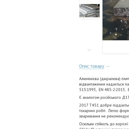
Опис товару
Алюмінієва (дюралева) плит
відвантаження надається па
515:1993, EN 485-2:2013, 
Є аналогом російського Д1
2017 Т451 добре піддаєтьс
токарних робіт. Легко фор
зварювання не рекомендує
Оскільки стійкість до коро