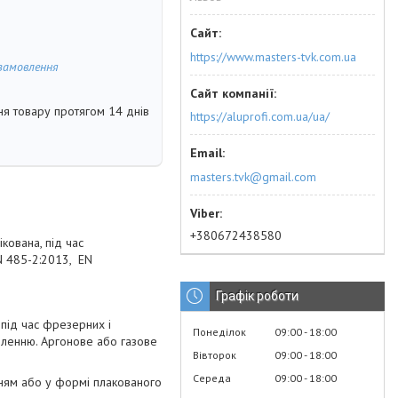
https://www.masters-tvk.com.ua
замовлення
я товару протягом 14 днів
https://aluprofi.com.ua/ua/
masters.tvk@gmail.com
+380672438580
кована, під час
EN 485-2:2013, EN
Графік роботи
під час фрезерних і
Понеділок
09:00
18:00
бленню. Аргонове або газове
Вівторок
09:00
18:00
Середа
09:00
18:00
анням або у формі плакованого