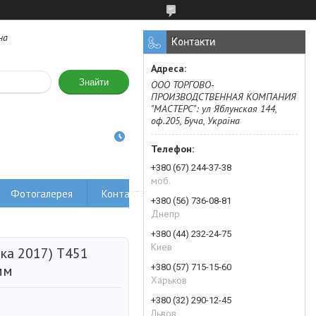
на
Контакти
Знайти
ООО ТОРГОВО-
ПРОИЗВОДСТВЕННАЯ КОМПАНИЯ
"МАСТЕРС": ул Яблунская 144,
оф.205, Буча, Україна
+380 (67) 244-37-38
моб.
Фотогалерея
Контакты
+380 (56) 736-08-81
Днепр
+380 (44) 232-24-75
Киев
ка 2017) T451
+380 (57) 715-15-60
мм
Харьков
+380 (32) 290-12-45
Львов