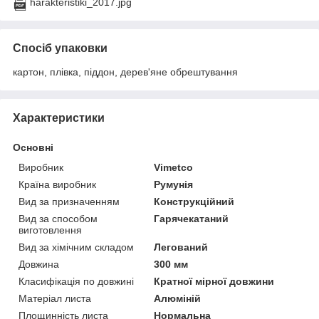
harakteristiki_2017.jpg
Спосіб упаковки
картон, плівка, піддон, дерев'яне обрештування
Характеристики
Основні
Виробник
Vimetco
Країна виробник
Румунія
Вид за призначенням
Конструкційний
Вид за способом
Гарячекатаний
виготовлення
Вид за хімічним складом
Легований
Довжина
300 мм
Класифікація по довжині
Кратної мірної довжини
Матеріал листа
Алюміній
Площинність листа
Нормальна