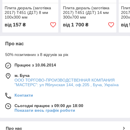
Плита дюраль (заготівка
Плита дюраль (заготівка
Плит
2017) T451 (Д1Т) 8 мм
2017) T451 (Д1Т) 14 мм
2017
100х300 мм
300х700 мм
200
157
1 700
від
₴
від
₴
від
Про нас
50% позитивних з 8 відгуків за рік
Працює з 10.06.2014
м. Буча
ООО ТОРГОВО-ПРОИЗВОДСТВЕННАЯ КОМПАНИЯ
"МАСТЕРС": ул Яблунская 144, оф.205 , Буча, Україна
Контакти
Сьогодні працює з 09:00 до 18:00
Показати весь графік роботи
Про нас