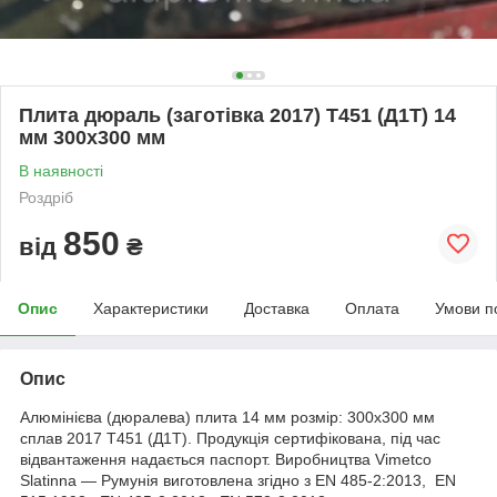
Плита дюраль (заготівка 2017) T451 (Д1Т) 14
мм 300х300 мм
В наявності
Роздріб
850
від
₴
Опис
Характеристики
Доставка
Оплата
Умови п
Опис
Алюмінієва (дюралева) плита 14 мм розмір: 300х300 мм
сплав 2017 Т451 (Д1Т). Продукція сертифікована, під час
відвантаження надається паспорт. Виробництва Vimetco
Slatinna ― Румунія виготовлена згідно з EN 485-2:2013, EN