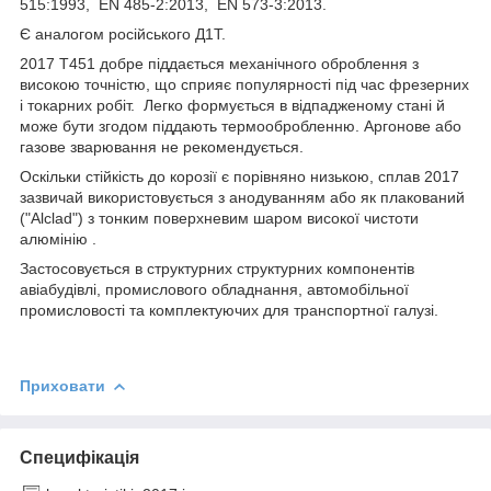
515:1993, EN 485-2:2013, EN 573-3:2013.
Є аналогом російського Д1Т.
2017 Т451 добре піддається механічного оброблення з
високою точністю, що сприяє популярності під час фрезерних
і токарних робіт. Легко формується в відпадженому стані й
може бути згодом піддають термообробленню. Аргонове або
газове зварювання не рекомендується.
Оскільки стійкість до корозії є порівняно низькою, сплав 2017
зазвичай використовується з анодуванням або як плакований
("Alclad") з тонким поверхневим шаром високої чистоти
алюмінію .
Застосовується в структурних структурних компонентів
авіабудівлі, промислового обладнання, автомобільної
промисловості та комплектуючих для транспортної галузі.
Приховати
Специфікація