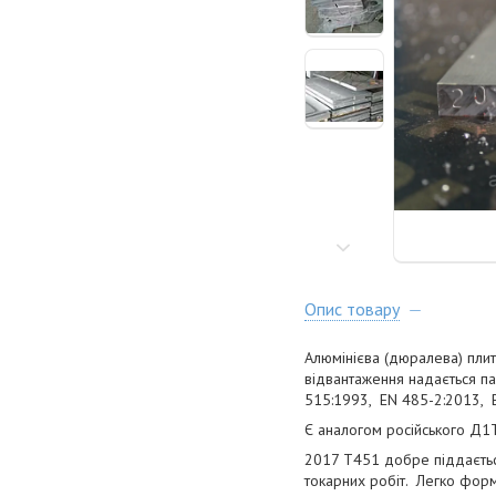
Опис товару
Алюмінієва (дюралева) плит
відвантаження надається па
515:1993, EN 485-2:2013, 
Є аналогом російського Д1
2017 Т451 добре піддаєтьс
токарних робіт. Легко фор