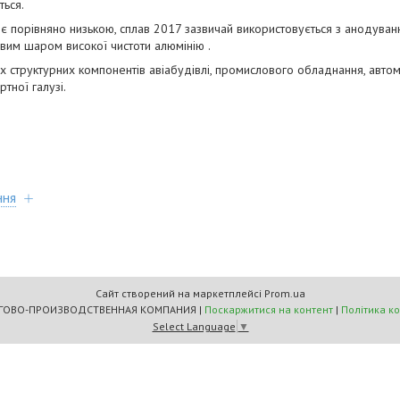
ться.
зії є порівняно низькою, сплав 2017 зазвичай використовується з анодув
евим шаром високої чистоти алюмінію .
их структурних компонентів авіабудівлі, промислового обладнання, автом
тної галузі.
ння
Сайт створений на маркетплейсі
Prom.ua
"МАСТЕРС" ТОРГОВО-ПРОИЗВОДСТВЕННАЯ КОМПАНИЯ |
Поскаржитися на контент
|
Політика к
Select Language
▼