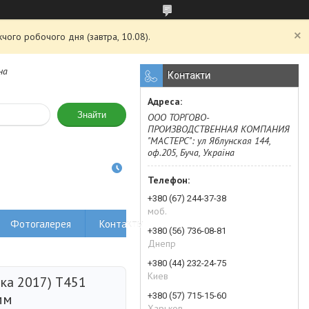
чого робочого дня (завтра, 10.08).
на
Контакти
Знайти
ООО ТОРГОВО-
ПРОИЗВОДСТВЕННАЯ КОМПАНИЯ
"МАСТЕРС": ул Яблунская 144,
оф.205, Буча, Україна
+380 (67) 244-37-38
моб.
Фотогалерея
Контакты
+380 (56) 736-08-81
Днепр
+380 (44) 232-24-75
Киев
ка 2017) T451
+380 (57) 715-15-60
мм
Харьков