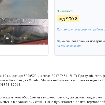
В наявності
від
900 ₴
Компанія тимчасово не приймає 
поверненн
за домовленістю
а 10 мм розмір: 300х500 мм сплав 2017 Т451 (Д1Т). Продукція сертифі
спорт. Виробництва Vimetco Slatinna ― Румунія , виготовлена згідно з 
EN 573-3:2013.
Т.
я механічного оброблення з високою точністю, що сприяє популярності 
мується в відпадженому стані й може бути згодом піддають термообро