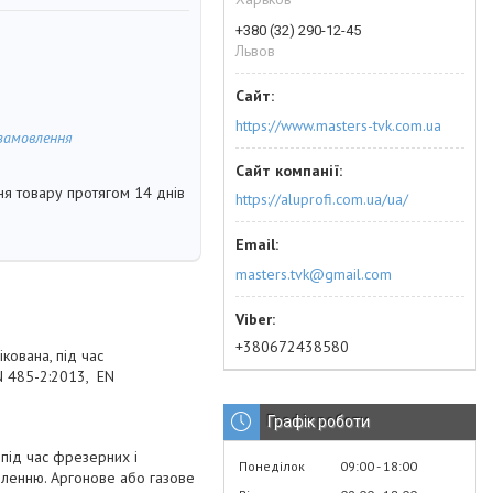
+380 (32) 290-12-45
Львов
https://www.masters-tvk.com.ua
замовлення
я товару протягом 14 днів
https://aluprofi.com.ua/ua/
masters.tvk@gmail.com
+380672438580
кована, під час
EN 485-2:2013, EN
Графік роботи
під час фрезерних і
Понеділок
09:00
18:00
бленню. Аргонове або газове