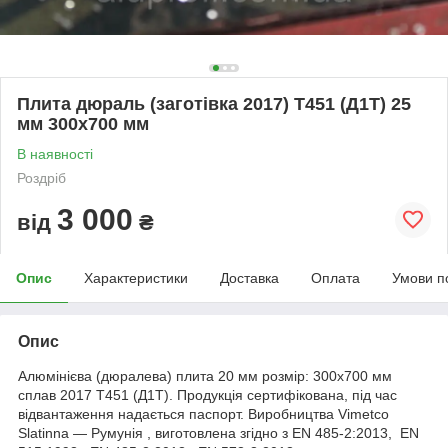
Плита дюраль (заготівка 2017) T451 (Д1Т) 25
мм 300х700 мм
В наявності
Роздріб
3 000
від
₴
Опис
Характеристики
Доставка
Оплата
Умови п
Опис
Алюмінієва (дюралева) плита 20 мм розмір: 300х700 мм
сплав 2017 Т451 (Д1Т). Продукція сертифікована, під час
відвантаження надається паспорт. Виробництва Vimetco
Slatinna ― Румунія , виготовлена згідно з EN 485-2:2013, EN