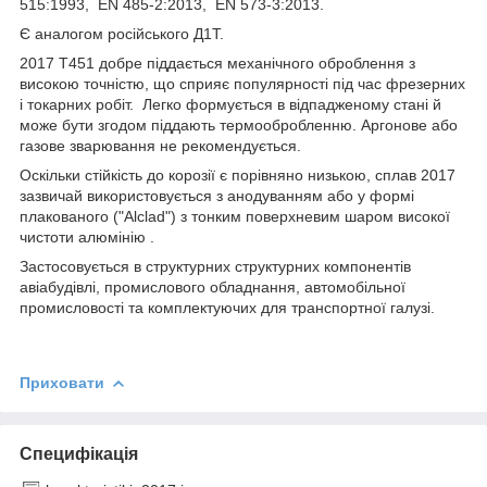
515:1993, EN 485-2:2013, EN 573-3:2013.
Є аналогом російського Д1Т.
2017 Т451 добре піддається механічного оброблення з
високою точністю, що сприяє популярності під час фрезерних
і токарних робіт. Легко формується в відпадженому стані й
може бути згодом піддають термообробленню. Аргонове або
газове зварювання не рекомендується.
Оскільки стійкість до корозії є порівняно низькою, сплав 2017
зазвичай використовується з анодуванням або у формі
плакованого ("Alclad") з тонким поверхневим шаром високої
чистоти алюмінію .
Застосовується в структурних структурних компонентів
авіабудівлі, промислового обладнання, автомобільної
промисловості та комплектуючих для транспортної галузі.
Приховати
Специфікація