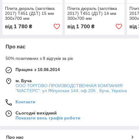
Плита дюраль (заготівка
Плита дюраль (заготівка
Плит
2017) T451 (Д1Т) 15 мм
2017) T451 (Д1Т) 14 мм
2017
300х700 мм
300х700 мм
300
1 780
1 700
від
₴
від
₴
від
Про нас
50% позитивних з 8 відгуків за рік
Працює з 10.06.2014
м. Буча
ООО ТОРГОВО-ПРОИЗВОДСТВЕННАЯ КОМПАНИЯ
"МАСТЕРС": ул Яблунская 144, оф.205 , Буча, Україна
Контакти
Сьогодні вихідний
Показати весь графік роботи
Про нас