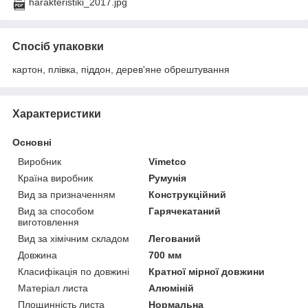
harakteristiki_2017.jpg
Спосіб упаковки
картон, плівка, піддон, дерев'яне обрештування
Характеристики
Основні
Виробник
Vimetco
Країна виробник
Румунія
Вид за призначенням
Конструкційний
Вид за способом
Гарячекатаний
виготовлення
Вид за хімічним складом
Легований
Довжина
700 мм
Класифікація по довжині
Кратної мірної довжини
Матеріал листа
Алюміній
Площинність листа
Нормальна