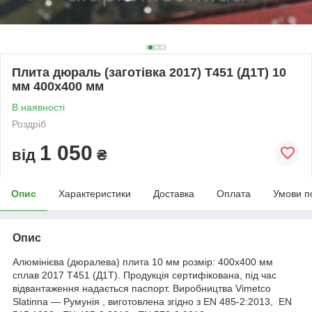
Плита дюраль (заготівка 2017) T451 (Д1Т) 10
мм 400х400 мм
В наявності
Роздріб
1 050
від
₴
Опис
Характеристики
Доставка
Оплата
Умови п
Опис
Алюмінієва (дюралева) плита 10 мм розмір: 400х400 мм
сплав 2017 Т451 (Д1Т). Продукція сертифікована, під час
відвантаження надається паспорт. Виробництва Vimetco
Slatinna ― Румунія , виготовлена згідно з EN 485-2:2013, EN