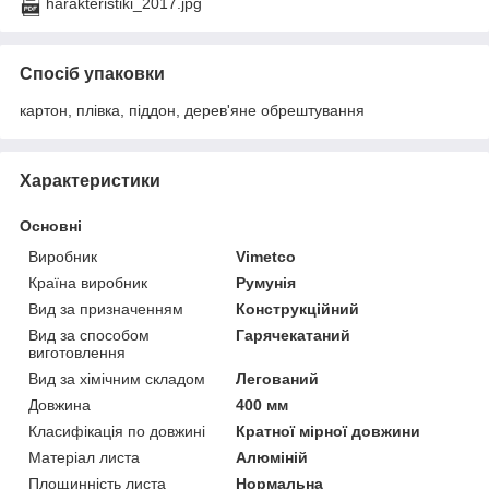
harakteristiki_2017.jpg
Спосіб упаковки
картон, плівка, піддон, дерев'яне обрештування
Характеристики
Основні
Виробник
Vimetco
Країна виробник
Румунія
Вид за призначенням
Конструкційний
Вид за способом
Гарячекатаний
виготовлення
Вид за хімічним складом
Легований
Довжина
400 мм
Класифікація по довжині
Кратної мірної довжини
Матеріал листа
Алюміній
Площинність листа
Нормальна