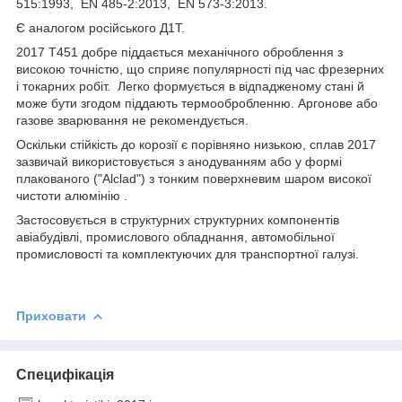
515:1993, EN 485-2:2013, EN 573-3:2013.
Є аналогом російського Д1Т.
2017 Т451 добре піддається механічного оброблення з
високою точністю, що сприяє популярності під час фрезерних
і токарних робіт. Легко формується в відпадженому стані й
може бути згодом піддають термообробленню. Аргонове або
газове зварювання не рекомендується.
Оскільки стійкість до корозії є порівняно низькою, сплав 2017
зазвичай використовується з анодуванням або у формі
плакованого ("Alclad") з тонким поверхневим шаром високої
чистоти алюмінію .
Застосовується в структурних структурних компонентів
авіабудівлі, промислового обладнання, автомобільної
промисловості та комплектуючих для транспортної галузі.
Приховати
Специфікація