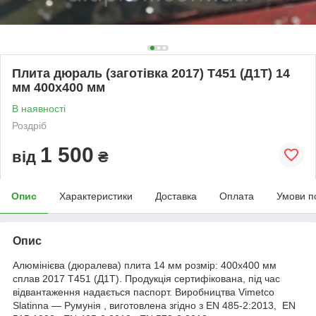
Плита дюраль (заготівка 2017) T451 (Д1Т) 14
мм 400х400 мм
В наявності
Роздріб
1 500
від
₴
Опис
Характеристики
Доставка
Оплата
Умови п
Опис
Алюмінієва (дюралева) плита 14 мм розмір: 400х400 мм
сплав 2017 Т451 (Д1Т). Продукція сертифікована, під час
відвантаження надається паспорт. Виробництва Vimetco
Slatinna ― Румунія , виготовлена згідно з EN 485-2:2013, EN