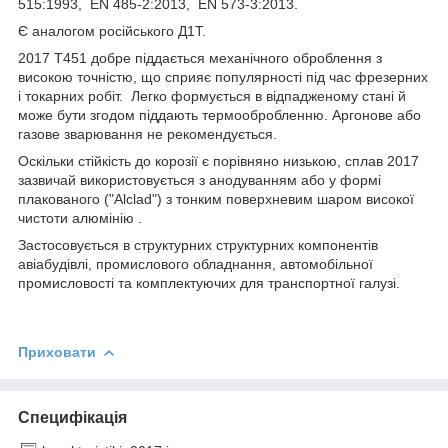
515:1993, EN 485-2:2013, EN 573-3:2013.
Є аналогом російського Д1Т.
2017 Т451 добре піддається механічного оброблення з
високою точністю, що сприяє популярності під час фрезерних
і токарних робіт. Легко формується в відпадженому стані й
може бути згодом піддають термообробленню. Аргонове або
газове зварювання не рекомендується.
Оскільки стійкість до корозії є порівняно низькою, сплав 2017
зазвичай використовується з анодуванням або у формі
плакованого ("Alclad") з тонким поверхневим шаром високої
чистоти алюмінію .
Застосовується в структурних структурних компонентів
авіабудівлі, промислового обладнання, автомобільної
промисловості та комплектуючих для транспортної галузі.
Приховати
Специфікація