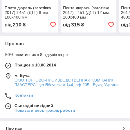
Плита дюраль (заготівка
Плита дюраль (заготівка
Плит
2017) T451 (Д1Т) 8 мм
2017) T451 (Д1Т) 12 мм
2017
100х400 мм
100х400 мм
400
210
315
від
₴
від
₴
від
Про нас
50% позитивних з 8 відгуків за рік
Працює з 10.06.2014
м. Буча
ООО ТОРГОВО-ПРОИЗВОДСТВЕННАЯ КОМПАНИЯ
"МАСТЕРС": ул Яблунская 144, оф.205 , Буча, Україна
Контакти
Сьогодні вихідний
Показати весь графік роботи
Про нас