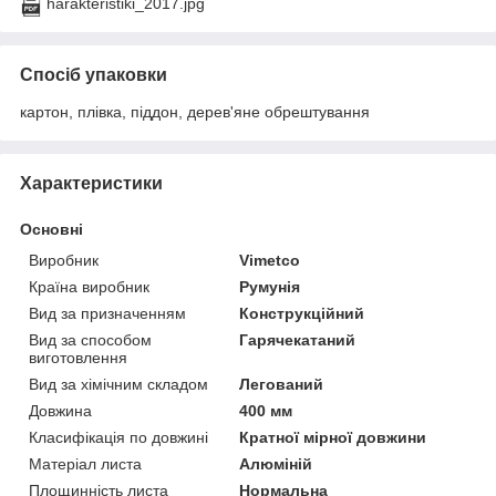
harakteristiki_2017.jpg
Спосіб упаковки
картон, плівка, піддон, дерев'яне обрештування
Характеристики
Основні
Виробник
Vimetco
Країна виробник
Румунія
Вид за призначенням
Конструкційний
Вид за способом
Гарячекатаний
виготовлення
Вид за хімічним складом
Легований
Довжина
400 мм
Класифікація по довжині
Кратної мірної довжини
Матеріал листа
Алюміній
Площинність листа
Нормальна