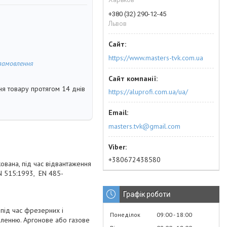
+380 (32) 290-12-45
Львов
https://www.masters-tvk.com.ua
замовлення
я товару протягом 14 днів
https://aluprofi.com.ua/ua/
masters.tvk@gmail.com
+380672438580
ована, під час відвантаження
EN 515:1993, EN 485-
Графік роботи
під час фрезерних і
Понеділок
09:00
18:00
бленню. Аргонове або газове