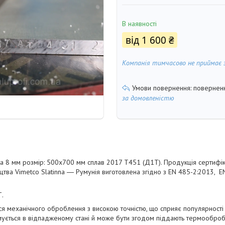
В наявності
від
1 600 ₴
Компанія тимчасово не приймає 
поверненн
за домовленістю
а 8 мм розмір: 500х700 мм сплав 2017 Т451 (Д1Т). Продукція сертифік
цтва Vimetco Slatinna ― Румунія виготовлена згідно з EN 485-2:2013, 
Т.
я механічного оброблення з високою точністю, що сприяє популярності 
мується в відпадженому стані й може бути згодом піддають термообро