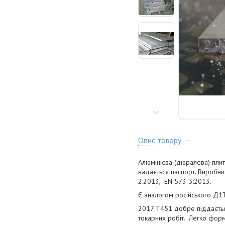
Опис товару
Алюмінієва (дюралева) плит
надається паспорт. Виробни
2:2013, EN 573-3:2013.
Є аналогом російського Д1
2017 Т451 добре піддаєтьс
токарних робіт. Легко фор