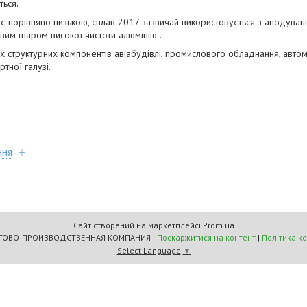
ться.
ії є порівняно низькою, сплав 2017 зазвичай використовується з анодува
евим шаром високої чистоти алюмінію .
их структурних компонентів авіабудівлі, промислового обладнання, автом
тної галузі.
ння
Сайт створений на маркетплейсі
Prom.ua
"МАСТЕРС" ТОРГОВО-ПРОИЗВОДСТВЕННАЯ КОМПАНИЯ |
Поскаржитися на контент
|
Політика к
Select Language
▼