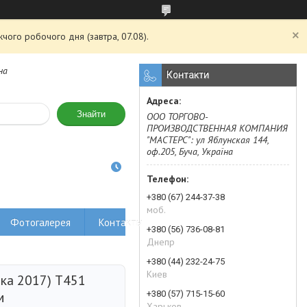
чого робочого дня (завтра, 07.08).
на
Контакти
Знайти
ООО ТОРГОВО-
ПРОИЗВОДСТВЕННАЯ КОМПАНИЯ
"МАСТЕРС": ул Яблунская 144,
оф.205, Буча, Україна
+380 (67) 244-37-38
моб.
Фотогалерея
Контакты
+380 (56) 736-08-81
Днепр
+380 (44) 232-24-75
Киев
ка 2017) T451
+380 (57) 715-15-60
м
Харьков