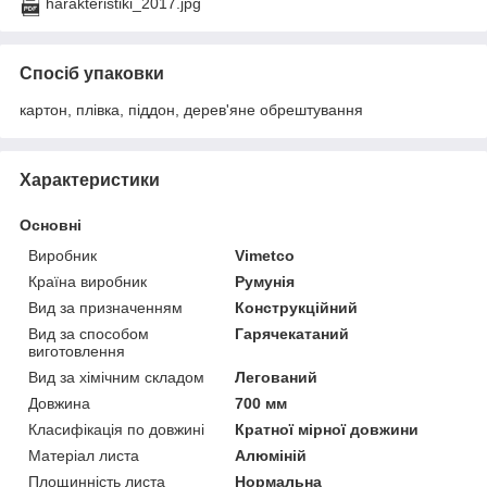
harakteristiki_2017.jpg
Спосіб упаковки
картон, плівка, піддон, дерев'яне обрештування
Характеристики
Основні
Виробник
Vimetco
Країна виробник
Румунія
Вид за призначенням
Конструкційний
Вид за способом
Гарячекатаний
виготовлення
Вид за хімічним складом
Легований
Довжина
700 мм
Класифікація по довжині
Кратної мірної довжини
Матеріал листа
Алюміній
Площинність листа
Нормальна