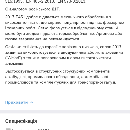
515:1993, EN 485-2:2013, EN 573-3:2013.
Є аналогом російського Д1Т.
2017 Т451 добре піддається механічного оброблення з
високою точністю, що сприяє популярності під час фрезерних
і токарних робіт. Легко формується в відпадженому стані й
може бути згодом піддають термообробленню. Аргонове або
газове зварювання не рекомендується.
Оскільки стійкість до корозії є порівняно низькою, сплав 2017
зазвичай використовується з анодуванням або як плакований
("Alclad") з тонким поверхневим шаром високої чистоти
алюмінію .
Застосовується в структурних структурних компонентів
авіабудівлі, промислового обладнання, автомобільної
промисловості та комплектуючих для транспортної галузі.
Приховати
Специфікація