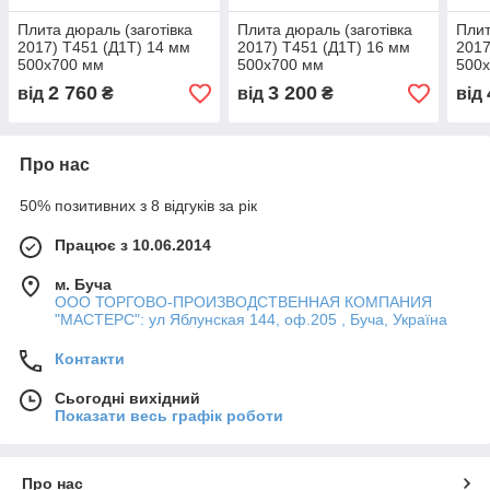
Плита дюраль (заготівка
Плита дюраль (заготівка
Плит
2017) T451 (Д1Т) 14 мм
2017) T451 (Д1Т) 16 мм
2017
500х700 мм
500х700 мм
500
2 760
3 200
від
₴
від
₴
від
Про нас
50% позитивних з 8 відгуків за рік
Працює з 10.06.2014
м. Буча
ООО ТОРГОВО-ПРОИЗВОДСТВЕННАЯ КОМПАНИЯ
"МАСТЕРС": ул Яблунская 144, оф.205 , Буча, Україна
Контакти
Сьогодні вихідний
Показати весь графік роботи
Про нас