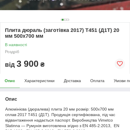
Плита дюраль (заготівка 2017) T451 (Д1Т) 20
мм 500х700 мм
В наявності
Роздріб
3 900
від
₴
Опис
Характеристики
Доставка
Оплата
Умови п
Опис
Алюмінієва (дюралева) плита 20 мм розмір: 500х700 мм
сплав 2017 Т451 (Д1Т). Продукція сертифікована, під час
відвантаження надається паспорт. Виробництва Vimetco
Slatinna ― Румунія виготовлена згідно з EN 485-2:2013, EN