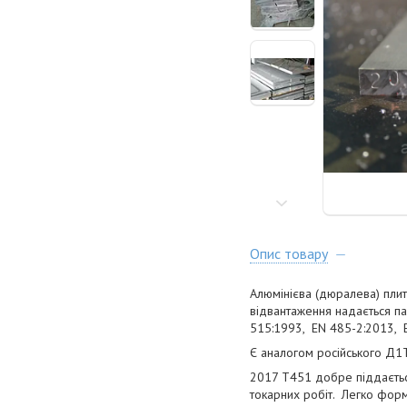
Опис товару
Алюмінієва (дюралева) плит
відвантаження надається па
515:1993, EN 485-2:2013, 
Є аналогом російського Д1
2017 Т451 добре піддаєтьс
токарних робіт. Легко фор