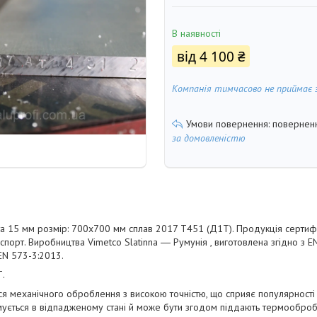
В наявності
від
4 100 ₴
Компанія тимчасово не приймає 
поверненн
за домовленістю
а 15 мм розмір: 700х700 мм сплав 2017 Т451 (Д1Т). Продукція сертифі
спорт. Виробництва Vimetco Slatinna ― Румунія , виготовлена згідно з 
EN 573-3:2013.
Т.
я механічного оброблення з високою точністю, що сприяє популярності 
мується в відпадженому стані й може бути згодом піддають термообро