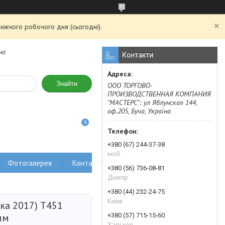
ижчого робочого дня (сьогодні).
на
Контакти
Знайти
ООО ТОРГОВО-
ПРОИЗВОДСТВЕННАЯ КОМПАНИЯ
"МАСТЕРС": ул Яблунская 144,
оф.205, Буча, Україна
+380 (67) 244-37-38
моб.
Фотогалерея
Контакты
+380 (56) 736-08-81
Днепр
+380 (44) 232-24-75
Киев
ка 2017) T451
+380 (57) 715-15-60
мм
Харьков