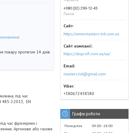
+380 (32) 290-12-45
Львов
https://www.masters-tvk.com.ua
замовлення
я товару протягом 14 днів
https://aluprofi.com.ua/ua/
masters.tvk@gmail.com
+380672438580
кована, під час
EN 485-2:2013, EN
Графік роботи
під час фрезерних і
Понеділок
09:00
18:00
бленню. Аргонове або газове