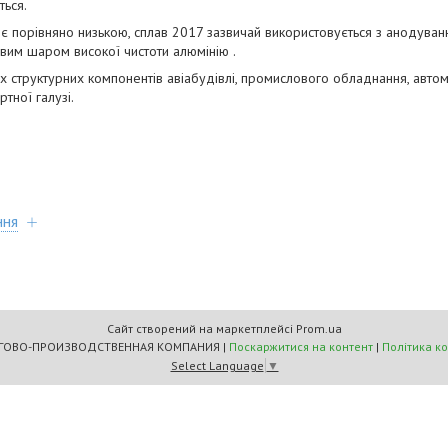
ться.
зії є порівняно низькою, сплав 2017 зазвичай використовується з анодув
евим шаром високої чистоти алюмінію .
их структурних компонентів авіабудівлі, промислового обладнання, автом
тної галузі.
ння
Сайт створений на маркетплейсі
Prom.ua
"МАСТЕРС" ТОРГОВО-ПРОИЗВОДСТВЕННАЯ КОМПАНИЯ |
Поскаржитися на контент
|
Політика к
Select Language
▼