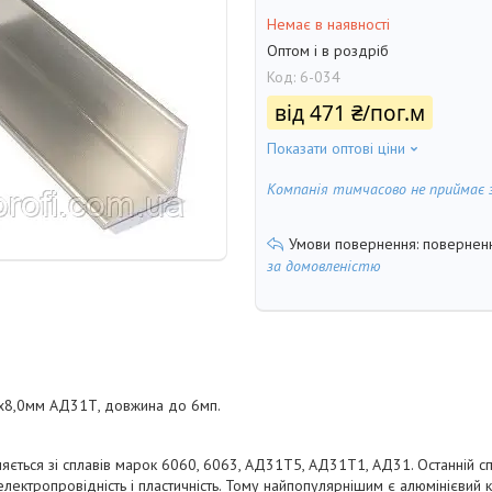
Немає в наявності
Оптом і в роздріб
Код:
6-034
від
471 ₴/пог.м
Показати оптові ціни
Компанія тимчасово не приймає 
поверненн
за домовленістю
5х8,0мм АД31Т, довжина до 6мп.
яється зі сплавів марок 6060, 6063, АД31Т5, АД31Т1, АД31. Останній с
 електропровідність і пластичність. Тому найпопулярнішим є алюмінієвий к