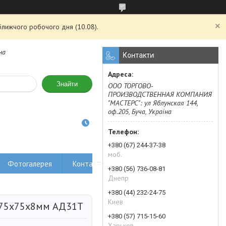
ближчого робочого дня (10.08).
на
Контакти
Знайти
ООО ТОРГОВО-
ПРОИЗВОДСТВЕННАЯ КОМПАНИЯ
"МАСТЕРС": ул Яблунская 144,
оф.205, Буча, Україна
+380 (67) 244-37-38
моб.
Фотогалерея
Контакты
+380 (56) 736-08-81
Днепр
+380 (44) 232-24-75
Киев
 75х75х8мм АД31Т
+380 (57) 715-15-60
Харьков