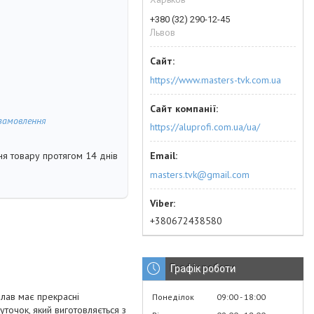
+380 (32) 290-12-45
Львов
https://www.masters-tvk.com.ua
замовлення
https://aluprofi.com.ua/ua/
я товару протягом 14 днів
masters.tvk@gmail.com
+380672438580
Графік роботи
плав має прекрасні
Понеділок
09:00
18:00
уточок, який виготовляється з