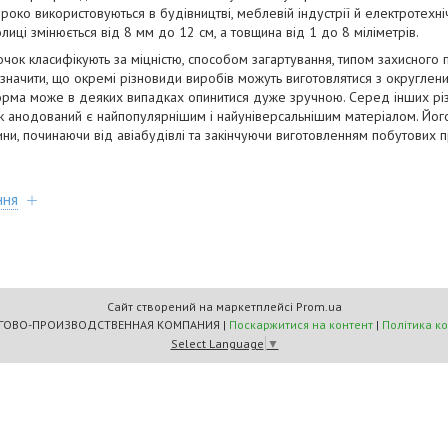
ко використовуються в будівництві, меблевій індустрії й електротехнічн
иці змінюється від 8 мм до 12 см, а товщина від 1 до 8 міліметрів.
очок класифікують за міцністю, способом загартування, типом захисного п
начити, що окремі різновиди виробів можуть виготовлятися з округленим
форма може в деяких випадках опинитися дуже зручною. Серед інших рі
к анодований є найпопулярнішим і найуніверсальнішим матеріалом. Йог
ини, починаючи від авіабудівлі та закінчуючи виготовленням побутових п
ння
Сайт створений на маркетплейсі
Prom.ua
"МАСТЕРС" ТОРГОВО-ПРОИЗВОДСТВЕННАЯ КОМПАНИЯ |
Поскаржитися на контент
|
Політика к
Select Language
▼