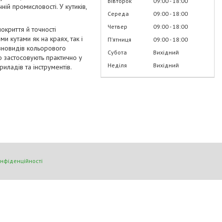
Вівторок
09:00
18:00
ій промисловості. У кутиків,
Середа
09:00
18:00
Четвер
09:00
18:00
окриття й точності
и кутами як на краях, так і
Пʼятниця
09:00
18:00
зновидів кольорового
Субота
Вихідний
о застосовують практично у
Неділя
Вихідний
риладів та інструментів.
онфіденційності