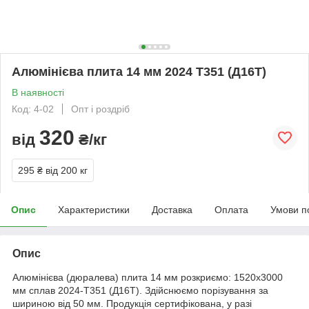
Алюмінієва плита 14 мм 2024 T351 (Д16Т)
В наявності
Код: 4-02
Опт і роздріб
320
від
₴/кг
295 ₴
від 200 кг
Опис
Характеристики
Доставка
Оплата
Умови п
Опис
Алюмінієва (дюралева) плита 14 мм розкриємо: 1520х3000
мм сплав 2024-Т351 (Д16Т). Здійснюємо порізування за
шириною від 50 мм. Продукція сертифікована, у разі