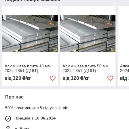
Алюмінієва плита 18 мм
Алюмінієва плита 50 мм
Алюм
2024 T351 (Д16Т)
2024 T351 (Д16Т)
2024
320
320
від
₴/кг
від
₴/кг
від
Про нас
50% позитивних з 8 відгуків за рік
Працює з 10.06.2014
м. Буча