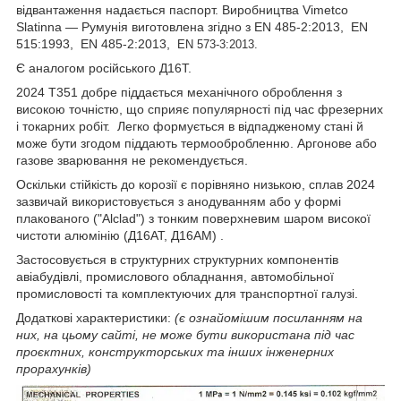
відвантаження надається паспорт. Виробництва Vimetco
Slatinna ― Румунія виготовлена згідно з EN 485-2:2013,
EN
515:1993,
EN 485-2:2013,
EN 573-3:2013.
Є аналогом російського Д16Т.
2024 Т351 добре піддається механічного оброблення з
високою точністю, що сприяє популярності під час фрезерних
і токарних робіт. Легко формується в відпадженому стані й
може бути згодом піддають термообробленню. Аргонове або
газове зварювання не рекомендується.
Оскільки стійкість до корозії є порівняно низькою, сплав 2024
зазвичай використовується з анодуванням або у формі
плакованого ("Alclad") з тонким поверхневим шаром високої
чистоти алюмінію (Д16АТ, Д16АМ) .
Застосовується в структурних структурних компонентів
авіабудівлі, промислового обладнання, автомобільної
промисловості та комплектуючих для транспортної галузі.
Додаткові характеристики:
(є ознайомішим посиланням на
них, на цьому сайті, не може бути використана під час
проєктних, конструкторських та інших інженерних
прорахунків)