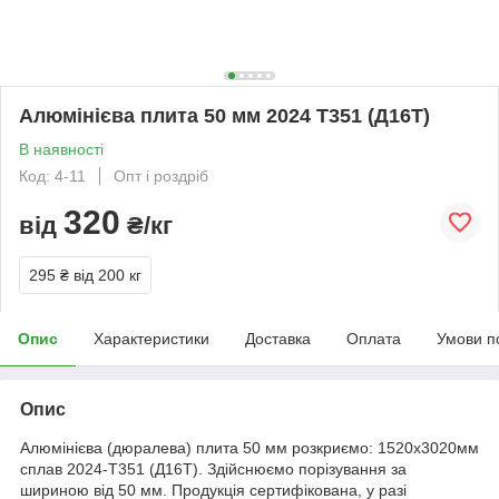
Алюмінієва плита 50 мм 2024 T351 (Д16Т)
В наявності
Код: 4-11
Опт і роздріб
320
від
₴/кг
295 ₴
від 200 кг
Опис
Характеристики
Доставка
Оплата
Умови п
Опис
Алюмінієва (дюралева) плита 50 мм розкриємо: 1520х3020мм
сплав 2024-Т351 (Д16Т). Здійснюємо порізування за
шириною від 50 мм. Продукція сертифікована, у разі