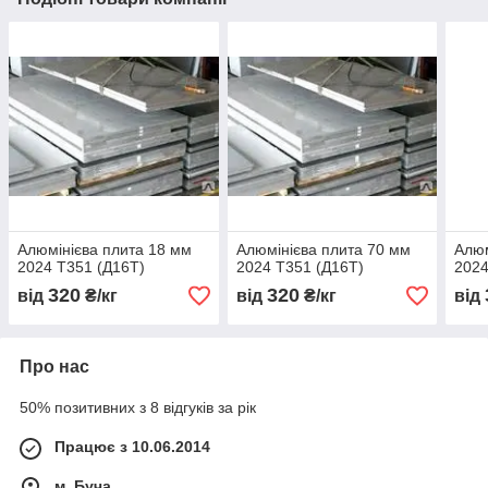
Алюмінієва плита 18 мм
Алюмінієва плита 70 мм
Алюм
2024 T351 (Д16Т)
2024 T351 (Д16Т)
2024
320
320
від
₴/кг
від
₴/кг
від
Про нас
50% позитивних з 8 відгуків за рік
Працює з 10.06.2014
м. Буча