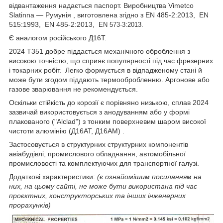
відвантаження надається паспорт. Виробництва Vimetco
Slatinna ― Румунія , виготовлена згідно з EN 485-2:2013,
EN
515:1993,
EN 485-2:2013,
EN 573-3:2013.
Є аналогом російського Д16Т.
2024 Т351 добре піддається механічного оброблення з
високою точністю, що сприяє популярності під час фрезерних
і токарних робіт. Легко формується в відпадженому стані й
може бути згодом піддають термообробленню. Аргонове або
газове зварювання не рекомендується.
Оскільки стійкість до корозії є порівняно низькою, сплав 2024
зазвичай використовується з анодуванням або у формі
плакованого ("Alclad") з тонким поверхневим шаром високої
чистоти алюмінію (Д16АТ, Д16АМ) .
Застосовується в структурних структурних компонентів
авіабудівлі, промислового обладнання, автомобільної
промисловості та комплектуючих для транспортної галузі.
Додаткові характеристики:
(є ознайомішим посиланням на
них, на цьому сайті, не може бути використана під час
проєктних, конструкторських та інших інженерних
прорахунків)