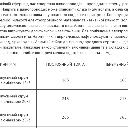
хнічній сфері під час створення шинопроводів — провідників струму, ро
. Напруга в шинопроводах може становити кілька тисяч вольтів, а сила с
а електротехнічна шина та у ввіднорозподільних пристроях. Конструкц
ликої кількості електропровідного матеріалу та незначної кількості ізо
ру алюмінієвої шини залишається її ціна. Алюмінієва шина, ціна якої виг
тна витримувати досить високі навантаження. Для поліпшення електропр
тонким шаром міді. На хімічних підприємствах, нафтопродукти та газопер
риклад, сірководень. Алюміній стійок до сірководородного середовища, т
м покриттям. Найкраще використовувати алюмінієві шини та в складках
ть алюмінію приблизно втричі менша від щільності заліза та міді.
ШИНИ, ММ
ПОСТОЯННЫЙ ТОК, А
ПЕРЕМЕННЫЙ
опустимий струм
165
165
алюмінієвою 15×3
опустимий струм
215
215
алюмінієвою 20×3
опустимий струм
265
265
алюмінієвою 25×3