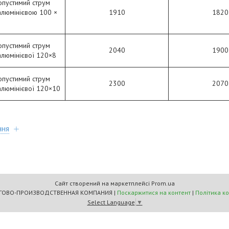
опустимий струм
алюмінієвою 100 ×
1910
1820
опустимий струм
2040
1900
алюмінієвої 120×8
опустимий струм
2300
2070
алюмінієвої 120×10
ння
Сайт створений на маркетплейсі
Prom.ua
"МАСТЕРС" ТОРГОВО-ПРОИЗВОДСТВЕННАЯ КОМПАНИЯ |
Поскаржитися на контент
|
Політика к
Select Language
▼