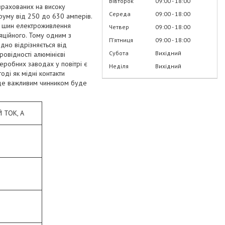
Вівторок
09:00
18:00
зрахованих на високу
Середа
09:00
18:00
труму від 250 до 630 амперів.
ія шин електроживлення
Четвер
09:00
18:00
ляційного. Тому одним з
Пʼятниця
09:00
18:00
ідно відрізняється від
Субота
Вихідний
овідності алюмінієві
еробних заводах у повітрі є
Неділя
Вихідний
оді як мідні контакти
, де важливим чинником буде
 ТОК, А