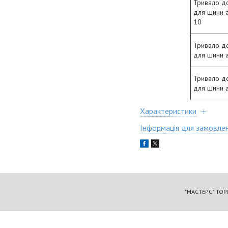
Тривало д
для шини 
10
Тривало д
для шини 
Тривало д
для шини 
Характеристики
Інформація для замовле