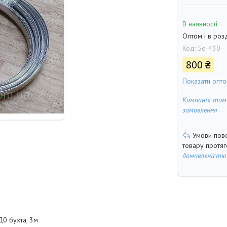
В наявності
Оптом і в роз
Код:
5е-430
800 ₴
Показати опто
Компанія тим
замовлення
товару протя
домовленістю
0 бухта, 3м