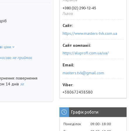
+380 (32) 290-12-45
Львов
дріб
https://www.masters-tvk.com.ua
ві ціни
https://aluprofi.com.ua/ua/
часово не приймає
masters.tvk@gmail.com
повернення
гом 14 днів
за
+380672438580
Графік роботи
Понеділок
09:00
18:00