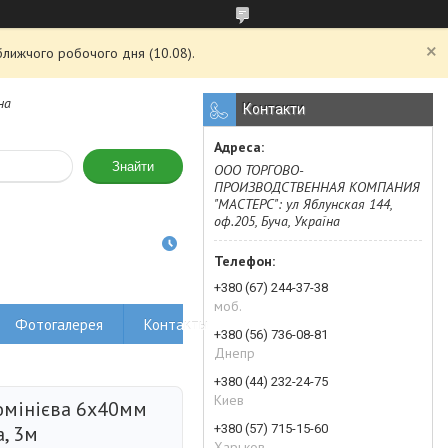
ближчого робочого дня (10.08).
на
Контакти
Знайти
ООО ТОРГОВО-
ПРОИЗВОДСТВЕННАЯ КОМПАНИЯ
"МАСТЕРС": ул Яблунская 144,
оф.205, Буча, Україна
+380 (67) 244-37-38
моб.
Фотогалерея
Контакты
+380 (56) 736-08-81
Днепр
+380 (44) 232-24-75
Киев
мінієва 6х40мм
+380 (57) 715-15-60
, 3м
Харьков