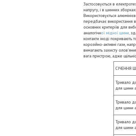
Застосовується в електроте
напругу, і в шинних зборках
Використовується алюмінієв
передбачає використання ве
основних критеріїв для вибо
аналогічн
ої мідної шини,
зда
контакти іноді покривають 
корозійно-активні гази, нап
вимагають захисту олов'яни
вага пристрою, адже щільніс
СІЧЕННЯ 
Тривало д
для шини 
Тривало д
для шини 
Тривало д
для шини 