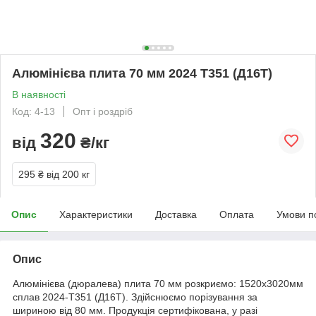
Алюмінієва плита 70 мм 2024 T351 (Д16Т)
В наявності
Код: 4-13
Опт і роздріб
320
від
₴/кг
295 ₴
від 200 кг
Опис
Характеристики
Доставка
Оплата
Умови п
Опис
Алюмінієва (дюралева) плита 70 мм розкриємо: 1520х3020мм
сплав 2024-Т351 (Д16Т). Здійснюємо порізування за
шириною від 80 мм. Продукція сертифікована, у разі