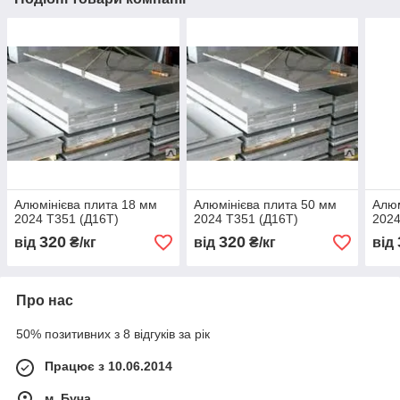
Алюмінієва плита 18 мм
Алюмінієва плита 50 мм
Алюм
2024 T351 (Д16Т)
2024 T351 (Д16Т)
2024
320
320
від
₴/кг
від
₴/кг
від
Про нас
50% позитивних з 8 відгуків за рік
Працює з 10.06.2014
м. Буча