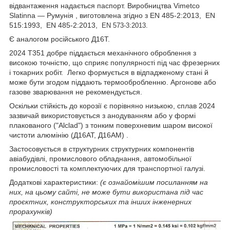
відвантаження надається паспорт. Виробництва Vimetco
Slatinna ― Румунія , виготовлена згідно з EN 485-2:2013,
EN
515:1993,
EN 485-2:2013,
EN 573-3:2013.
Є аналогом російського Д16Т.
2024 Т351 добре піддається механічного оброблення з
високою точністю, що сприяє популярності під час фрезерних
і токарних робіт. Легко формується в відпадженому стані й
може бути згодом піддають термообробленню. Аргонове або
газове зварювання не рекомендується.
Оскільки стійкість до корозії є порівняно низькою, сплав 2024
зазвичай використовується з анодуванням або у формі
плакованого ("Alclad") з тонким поверхневим шаром високої
чистоти алюмінію (Д16АТ, Д16АМ) .
Застосовується в структурних структурних компонентів
авіабудівлі, промислового обладнання, автомобільної
промисловості та комплектуючих для транспортної галузі.
Додаткові характеристики:
(є ознайомішим посиланням на
них, на цьому сайті, не може бути використана під час
проєктних, конструкторських та інших інженерних
прорахунків)