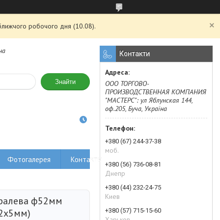
ближчого робочого дня (10.08).
на
Контакти
Знайти
ООО ТОРГОВО-
ПРОИЗВОДСТВЕННАЯ КОМПАНИЯ
"МАСТЕРС": ул Яблунская 144,
оф.205, Буча, Україна
+380 (67) 244-37-38
моб.
Фотогалерея
Контакты
+380 (56) 736-08-81
Днепр
+380 (44) 232-24-75
Киев
ралева ф52мм
+380 (57) 715-15-60
2х5мм)
Харьков