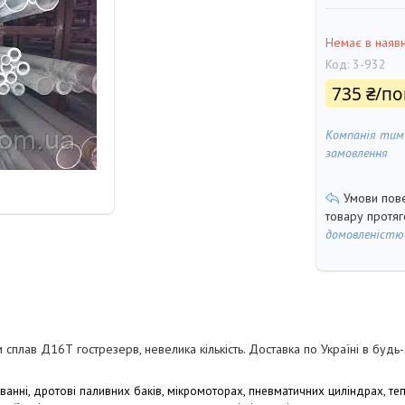
Немає в наявн
Код:
3-932
735 ₴/по
Компанія тим
замовлення
товару протя
домовленістю
ав Д16Т гострезерв, невелика кількість. Доставка по Україні в будь-я
ванні, дротові паливних баків,
мікромоторах, пневматичних циліндрах, те