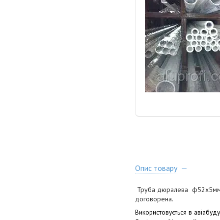
Опис товару
Труба дюралева ф52х5мм спл
договорена.
Використовується в авіабуду