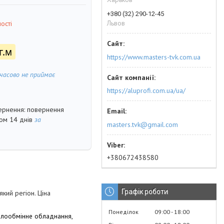
+380 (32) 290-12-45
Львов
ості
г.м
https://www.masters-tvk.com.ua
часово не приймає
https://aluprofi.com.ua/ua/
повернення
гом 14 днів
за
masters.tvk@gmail.com
+380672438580
Графік роботи
кий регіон. Ціна
Понеділок
09:00
18:00
плообмінне обладнання,