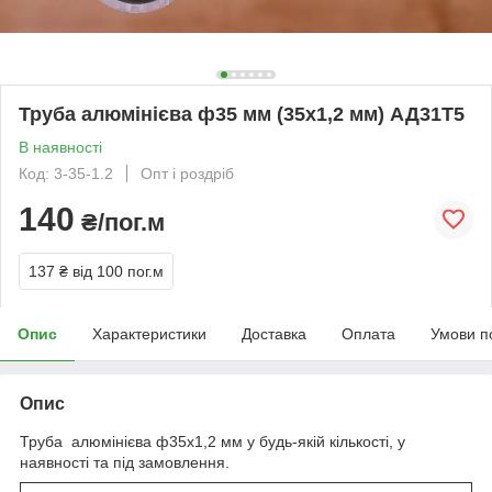
Труба алюмінієва ф35 мм (35х1,2 мм) АД31Т5
В наявності
Код: 3-35-1.2
Опт і роздріб
140
₴/пог.м
137 ₴
від 100 пог.м
Опис
Характеристики
Доставка
Оплата
Умови п
Опис
Труба алюмінієва ф35х1,2 мм у будь-якій кількості, у
наявності та під замовлення.