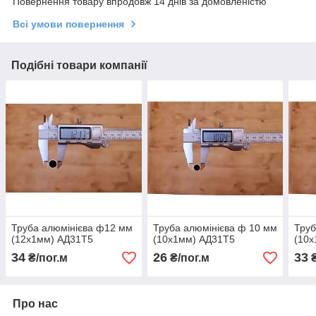
Повернення товару впродовж 14 днів за домовленістю
Всі умови повернення
Подібні товари компанії
Труба алюмінієва ф12 мм
Труба алюмінієва ф 10 мм
Труб
(12х1мм) АД31Т5
(10х1мм) АД31Т5
(10
34
26
33
₴/пог.м
₴/пог.м
₴
Про нас