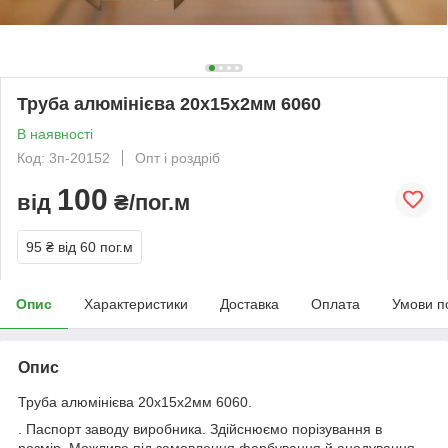
Труба алюмінієва 20х15х2мм 6060
В наявності
Код: 3п-20152
Опт і роздріб
100
від
₴/пог.м
95 ₴
від 60 пог.м
Опис
Характеристики
Доставка
Оплата
Умови п
Опис
Труба алюмінієва 20х15х2мм 6060.
. Паспорт заводу виробника. Здійснюємо порізування в
розмір. Можливе під замовлення фарбування й анодування.