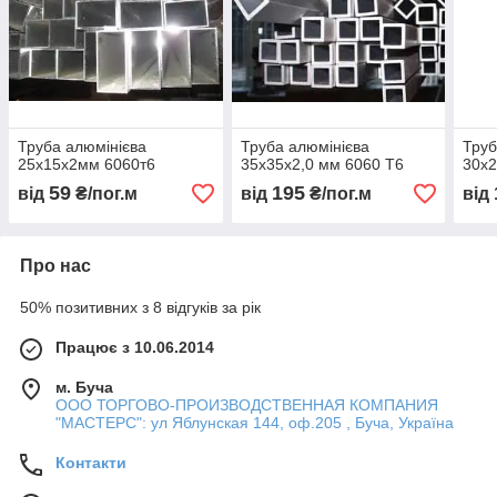
Труба алюмінієва
Труба алюмінієва
Труб
25х15х2мм 6060т6
35х35х2,0 мм 6060 Т6
30х
59
195
від
₴/пог.м
від
₴/пог.м
від
Про нас
50% позитивних з 8 відгуків за рік
Працює з 10.06.2014
м. Буча
ООО ТОРГОВО-ПРОИЗВОДСТВЕННАЯ КОМПАНИЯ
"МАСТЕРС": ул Яблунская 144, оф.205 , Буча, Україна
Контакти