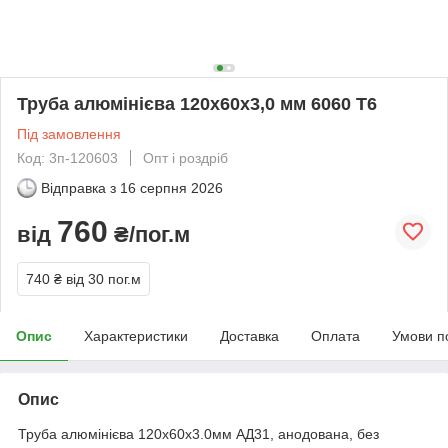
Труба алюмінієва 120х60х3,0 мм 6060 Т6
Під замовлення
Код: 3п-120603
Опт і роздріб
Відправка з
16 серпня 2026
760
від
₴/пог.м
740 ₴
від 30 пог.м
Опис
Характеристики
Доставка
Оплата
Умови п
Опис
Труба алюмінієва 120х60х3.0мм АД31, анодована, без