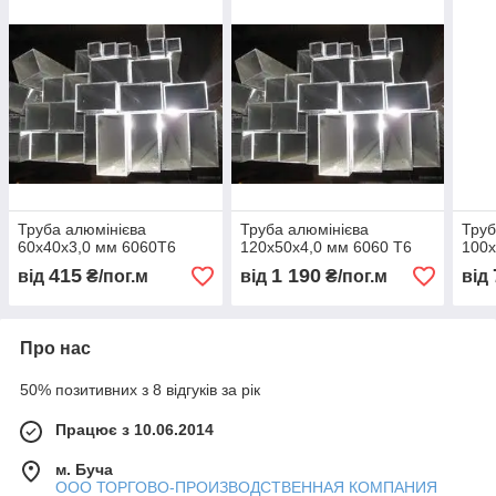
Труба алюмінієва
Труба алюмінієва
Труб
60х40х3,0 мм 6060Т6
120х50х4,0 мм 6060 Т6
100х
415
1 190
від
₴/пог.м
від
₴/пог.м
від
Про нас
50% позитивних з 8 відгуків за рік
Працює з 10.06.2014
м. Буча
ООО ТОРГОВО-ПРОИЗВОДСТВЕННАЯ КОМПАНИЯ