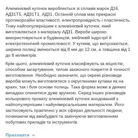
Алюмінієвий куточок виробляється зі сплавів марок Д16,
АД31Т5, АД31Т1, АД31. Останній сплав має прекрасні
протикорозійні властивості, електропровідність і пластичність.
Тому найпопулярнішим є алюмінієвий куточок, який
виготовляється з матеріалу АД31. Вироби широко
використовуються в будівництві, меблевій індустрії й
електротехнічній промисловості. У кутиків, що випускаються,
ширина полиці змінюється від 8 мм до 12 см, а товщина від 1
до 8 міліметрів.
Крім цього, алюмінієвий куточок класифікують за міцністю,
способом загартування, типом захисного покриття й точності
виготовлення. Необхідно зазначити, що окремі різновиди
виробів можуть виготовлятися з округленими кутами як на
краях, так і біля основи полиць. Така форма може в деяких
випадках опинитися дуже зручною. Серед інших різновидів
кольорового прокату алюмінієвий куточок анодований є
найпопулярнішим і найуніверсальнішим матеріалом. Його
застосовують практично у всіх сферах діяльності людини,
починаючи від авіабудівлі та закінчуючи виготовленням
побутових приладів та інструментів.
Приховати