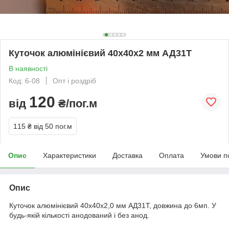
Куточок алюмінієвий 40х40х2 мм АД31Т
В наявності
Код: 6-08
Опт і роздріб
120
від
₴/пог.м
115 ₴
від 50 пог.м
Опис
Характеристики
Доставка
Оплата
Умови п
Опис
Куточок алюмінієвий 40х40х2,0 мм АД31Т, довжина до 6мп. У
будь-якій кількості анодований і без анод.