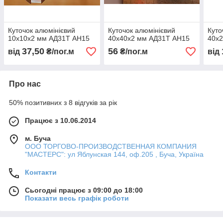
Куточок алюмінієвий
Куточок алюмінієвий
Куто
10х10х2 мм АД31Т АН15
40х40х2 мм АД31Т АН15
40х
37,50
56
від
₴/пог.м
₴/пог.м
від
Про нас
50% позитивних з 8 відгуків за рік
Працює з 10.06.2014
м. Буча
ООО ТОРГОВО-ПРОИЗВОДСТВЕННАЯ КОМПАНИЯ
"МАСТЕРС": ул Яблунская 144, оф.205 , Буча, Україна
Контакти
Сьогодні працює з 09:00 до 18:00
Показати весь графік роботи