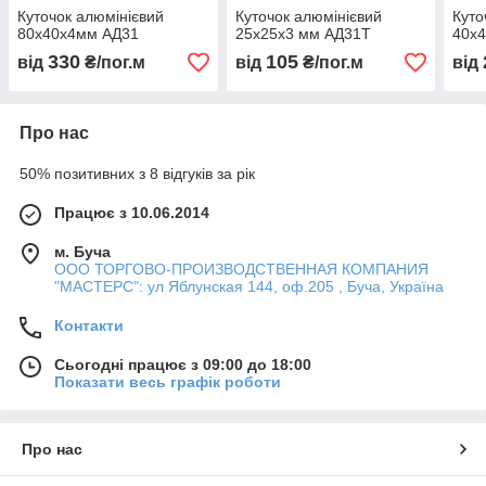
Куточок алюмінієвий
Куточок алюмінієвий
Куто
80х40х4мм АД31
25х25х3 мм АД31Т
40х
330
105
від
₴/пог.м
від
₴/пог.м
від
Про нас
50% позитивних з 8 відгуків за рік
Працює з 10.06.2014
м. Буча
ООО ТОРГОВО-ПРОИЗВОДСТВЕННАЯ КОМПАНИЯ
"МАСТЕРС": ул Яблунская 144, оф.205 , Буча, Україна
Контакти
Сьогодні працює з 09:00 до 18:00
Показати весь графік роботи
Про нас