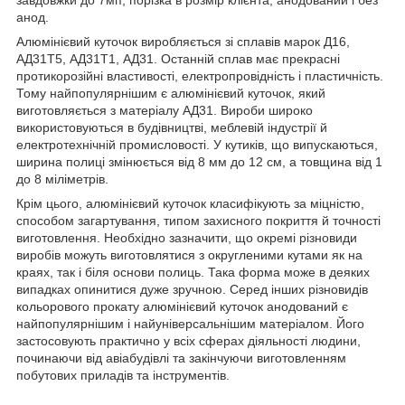
анод.
Алюмінієвий куточок виробляється зі сплавів марок Д16,
АД31Т5, АД31Т1, АД31. Останній сплав має прекрасні
протикорозійні властивості, електропровідність і пластичність.
Тому найпопулярнішим є алюмінієвий куточок, який
виготовляється з матеріалу АД31. Вироби широко
використовуються в будівництві, меблевій індустрії й
електротехнічній промисловості. У кутиків, що випускаються,
ширина полиці змінюється від 8 мм до 12 см, а товщина від 1
до 8 міліметрів.
Крім цього, алюмінієвий куточок класифікують за міцністю,
способом загартування, типом захисного покриття й точності
виготовлення. Необхідно зазначити, що окремі різновиди
виробів можуть виготовлятися з округленими кутами як на
краях, так і біля основи полиць. Така форма може в деяких
випадках опинитися дуже зручною. Серед інших різновидів
кольорового прокату алюмінієвий куточок анодований є
найпопулярнішим і найуніверсальнішим матеріалом. Його
застосовують практично у всіх сферах діяльності людини,
починаючи від авіабудівлі та закінчуючи виготовленням
побутових приладів та інструментів.