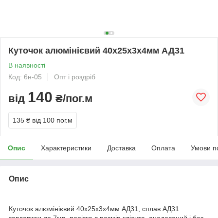
Куточок алюмінієвий 40х25х3х4мм АД31
В наявності
Код: 6н-05
Опт і роздріб
140
від
₴/пог.м
135 ₴
від 100 пог.м
Опис
Характеристики
Доставка
Оплата
Умови п
Опис
Куточок алюмінієвий 40х25х3х4мм АД31, сплав АД31
завдовжки до 7мп, порізка в розмір клієнта, анодований і без