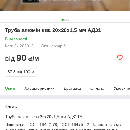
Труба алюмінієва 20х20х1,5 мм АД31
В наявності
Код: 3к-202015
Опт і роздріб
90
від
₴/м
87 ₴
від 100 м
Опис
Характеристики
Доставка
Оплата
Умови п
Опис
Труба алюмінієва 20x20x1,5 мм АД31Т5.
Відповідає ГОСТ 18482-79, ГОСТ 18475-82. Паспорт заводу
виробника. Здійснюємо порізування в розмір. Можливе під