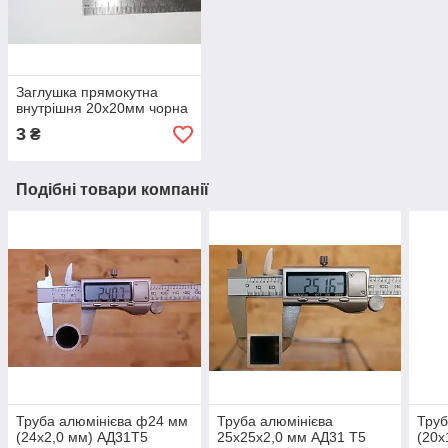
Заглушка прямокутна
внутрішня 20х20мм чорна
3
₴
Подібні товари компанії
Труба алюмінієва ф24 мм
Труба алюмінієва
Труб
(24х2,0 мм) АД31Т5
25х25х2,0 мм АД31 Т5
(20х