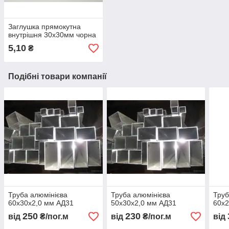
Заглушка прямокутна
внутрішня 30х30мм чорна
5,10
₴
Подібні товари компанії
Труба алюмінієва
Труба алюмінієва
Труб
60х30х2,0 мм АД31
50х30х2,0 мм АД31
60х2
250
230
від
₴/пог.м
від
₴/пог.м
від