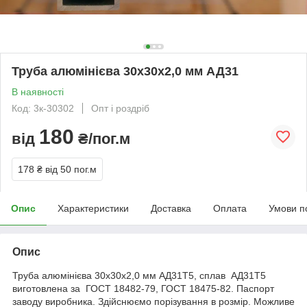
Труба алюмінієва 30х30х2,0 мм АД31
В наявності
Код: 3к-30302
Опт і роздріб
180
від
₴/пог.м
178 ₴
від 50 пог.м
Опис
Характеристики
Доставка
Оплата
Умови п
Опис
Труба алюмінієва 30x30x2,0 мм АД31Т5, сплав АД31Т5
виготовлена за ГОСТ 18482-79, ГОСТ 18475-82. Паспорт
заводу виробника. Здійснюємо порізування в розмір. Можливе