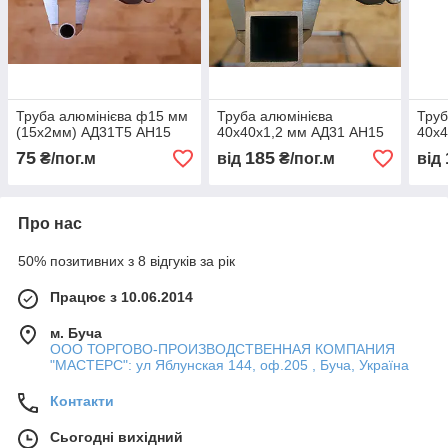
Труба алюмінієва ф15 мм
Труба алюмінієва
Труб
(15х2мм) АД31Т5 АН15
40х40х1,2 мм АД31 АН15
40х4
75
185
₴/пог.м
від
₴/пог.м
від
Про нас
50% позитивних з 8 відгуків за рік
Працює з 10.06.2014
м. Буча
ООО ТОРГОВО-ПРОИЗВОДСТВЕННАЯ КОМПАНИЯ
"МАСТЕРС": ул Яблунская 144, оф.205 , Буча, Україна
Контакти
Сьогодні вихідний