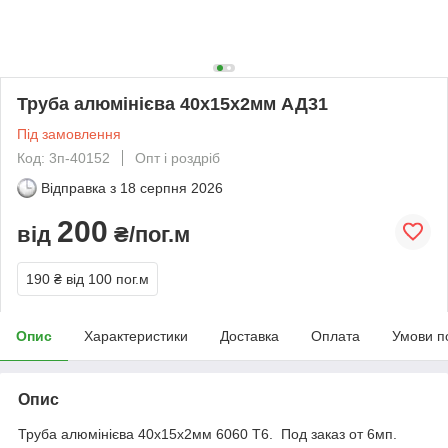
Труба алюмінієва 40х15х2мм АД31
Під замовлення
Код: 3п-40152
Опт і роздріб
Відправка з
18 серпня 2026
200
від
₴/пог.м
190 ₴
від 100 пог.м
Опис
Характеристики
Доставка
Оплата
Умови п
Опис
Труба алюмінієва 40х15х2мм 6060 Т6. Под заказ от 6мп.