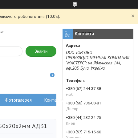
ближчого робочого дня (10.08).
на
Контакти
Знайти
ООО ТОРГОВО-
ПРОИЗВОДСТВЕННАЯ КОМПАНИЯ
"МАСТЕРС": ул Яблунская 144,
оф.205, Буча, Україна
+380 (67) 244-37-38
моб.
Фотогалерея
Контакты
+380 (56) 736-08-81
Днепр
+380 (44) 232-24-75
Киев
 50х20х2мм АД31
+380 (57) 715-15-60
Харьков