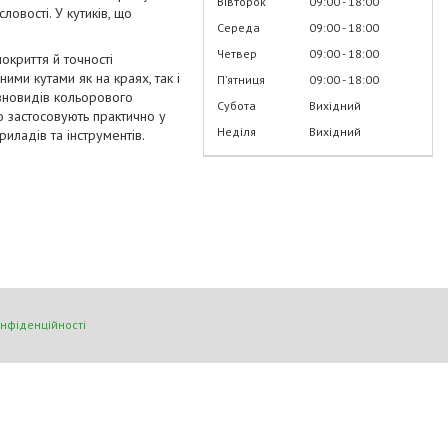
Вівторок
09:00
18:00
овості. У кутиків, що
Середа
09:00
18:00
Четвер
09:00
18:00
окриття й точності
ими кутами як на краях, так і
Пʼятниця
09:00
18:00
зновидів кольорового
Субота
Вихідний
о застосовують практично у
Неділя
Вихідний
риладів та інструментів.
онфіденційності