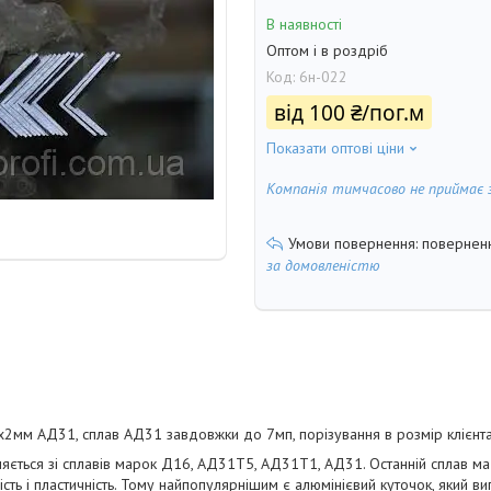
В наявності
Оптом і в роздріб
Код:
6н-022
від
100 ₴/пог.м
Показати оптові ціни
Компанія тимчасово не приймає 
поверненн
за домовленістю
2мм АД31, сплав АД31 завдовжки до 7мп, порізування в розмір клієнта
яється зі сплавів марок Д16, АД31Т5, АД31Т1, АД31. Останній сплав ма
ість і пластичність. Тому найпопулярнішим є алюмінієвий куточок, який ви