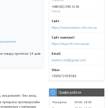
+380 (32) 290-12-45
Львов
https://www.masters-tvk.com.ua
замовлення
https://aluprofi.com.ua/ua/
я товару протягом 14 днів
masters.tvk@gmail.com
+380672438580
Графік роботи
, анодований і без анод.
є прекрасні протикорозійні
Понеділок
09:00
18:00
готовляється з матеріалу