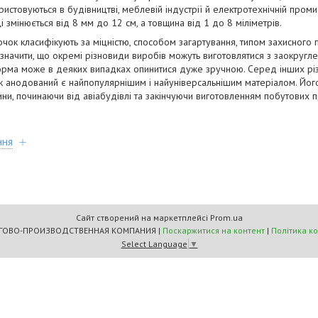
товуються в будівництві, меблевій індустрії й електротехнічній промисл
 змінюється від 8 мм до 12 см, а товщина від 1 до 8 міліметрів.
очок класифікують за міцністю, способом загартування, типом захисного п
значити, що окремі різновиди виробів можуть виготовлятися з заокруглен
форма може в деяких випадках опинитися дуже зручною. Серед інших рі
к анодований є найпопулярнішим і найуніверсальнішим матеріалом. Йог
ини, починаючи від авіабудівлі та закінчуючи виготовленням побутових п
ння
Сайт створений на маркетплейсі
Prom.ua
"МАСТЕРС" ТОРГОВО-ПРОИЗВОДСТВЕННАЯ КОМПАНИЯ |
Поскаржитися на контент
|
Політика к
Select Language
▼