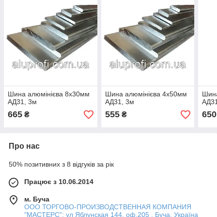
Шина алюмінієва 8х30мм
Шина алюмінієва 4х50мм
Шина
АД31, 3м
АД31, 3м
АД31
665
555
650
₴
₴
Про нас
50% позитивних з 8 відгуків за рік
Працює з 10.06.2014
м. Буча
ООО ТОРГОВО-ПРОИЗВОДСТВЕННАЯ КОМПАНИЯ
"МАСТЕРС": ул Яблунская 144, оф.205 , Буча, Україна