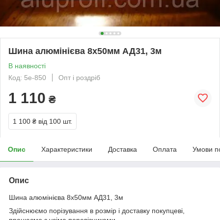
Шина алюмінієва 8х50мм АД31, 3м
В наявності
Код: 5е-850
Опт і роздріб
1 110
₴
1 100 ₴
від 100 шт.
Опис
Характеристики
Доставка
Оплата
Умови п
Опис
Шина алюмінієва 8х50мм АД31, 3м
Здійснюємо порізування в розмір і доставку покупцеві,
працюємо з усіма перевізниками.