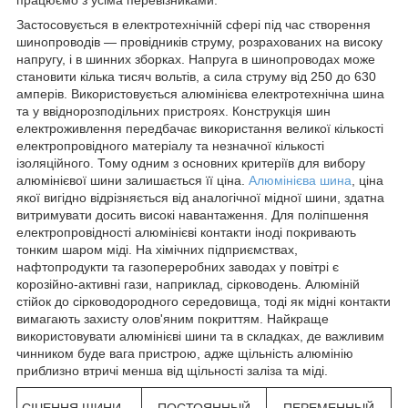
Застосовується в електротехнічній сфері під час створення
шинопроводів — провідників струму, розрахованих на високу
напругу, і в шинних зборках. Напруга в шинопроводах може
становити кілька тисяч вольтів, а сила струму від 250 до 630
амперів. Використовується алюмінієва електротехнічна шина
та у ввіднорозподільних пристроях. Конструкція шин
електроживлення передбачає використання великої кількості
електропровідного матеріалу та незначної кількості
ізоляційного. Тому одним з основних критеріїв для вибору
алюмінієвої шини залишається її ціна.
Алюмінієва шина
, ціна
якої вигідно відрізняється від аналогічної мідної шини, здатна
витримувати досить високі навантаження. Для поліпшення
електропровідності алюмінієві контакти іноді покривають
тонким шаром міді. На хімічних підприємствах,
нафтопродукти та газопереробних заводах у повітрі є
корозійно-активні гази, наприклад, сірководень. Алюміній
стійок до сірководородного середовища, тоді як мідні контакти
вимагають захисту олов'яним покриттям. Найкраще
використовувати алюмінієві шини та в складках, де важливим
чинником буде вага пристрою, адже щільність алюмінію
приблизно втричі менша від щільності заліза та міді.
СІЧЕННЯ ШИНИ,
ПОСТОЯННЫЙ
ПЕРЕМЕННЫЙ