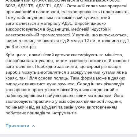
6063, АД31Т5, АД31Т1, АД31. Останній сплав має прекрасні
протикорозійні властивості, електропровідність і пластичність.
Тому найпопулярнішим є алюмінієвий куточок, який
виготовляється з матеріалу АД31. Вироби широко
використовуються в будівництві, меблевій індустрії й
електротехнічній промисловості. У кутиків, що випускаються,
ширина полиці змінюється від 8 мм до 12 см, а товщина від 1
до 8 міліметрів.
Крім цього, алюмінієвий куточок класифікують за міцністю,
способом загартування, типом захисного покриття й точності
виготовлення. Необхідно зазначити, що окремі різновиди
виробів можуть виготовлятися з заокругленими кутами як на
краях, так і біля основи полиць. Така форма може в деяких
випадках виявитися дуже зручною. Серед інших різновидів
кольорового прокату алюмінієвий куточок анодований є
найпопулярнішим і найуніверсальнішим матеріалом. Його
застосовують практично у всіх сферах діяльності людини,
починаючи від авіабудівлі та закінчуючи виготовленням
побутових приладів та інструментів.
Приховати