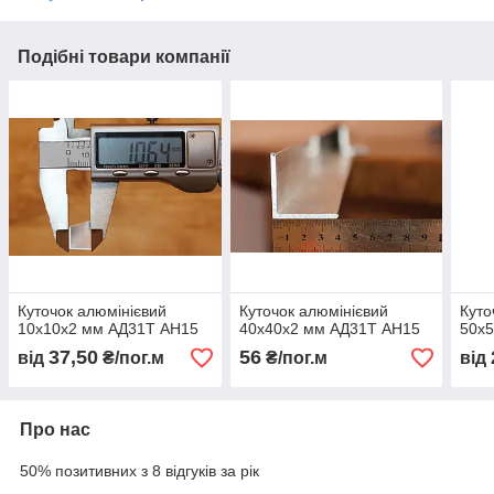
Подібні товари компанії
Куточок алюмінієвий
Куточок алюмінієвий
Куто
10х10х2 мм АД31Т АН15
40х40х2 мм АД31Т АН15
50х
37,50
56
від
₴/пог.м
₴/пог.м
від
Про нас
50% позитивних з 8 відгуків за рік