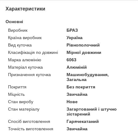
Характеристики
Основні
Виробник
БРАЗ
Країна виробник
Україна
Вид куточка
Рівнополочний
Класифікація по довжині
Мірної довжини
Марка алюмінію
6063
Матеріал куточка
Алюміній
Призначення куточка
Машинобудування,
Загальна
Покриття
Без покриття
Міцність
Звичайна
Стан виробу
Нове
Стан матеріалу
Загартований і штучно
зістарений
Спосіб виготовлення
Гарячекатаний
Точність виготовлення
Звичайна