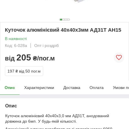
Куточок алюмінієвий 40х40х3мм АД31Т АН15
В наявності
Код: 6-028а
Опт і роздріб
205
від
₴/пог.м
197 ₴
від 50 пог.м
Опис
Характеристики
Доставка
Оплата
Умови п
Опис
Куточок алюмінієвий 40х40х3,0 мм АД31Т, анодований
довжина до 6мп. У будь-якій кількості.
Алюмінієвий куточок виробляється зі сплавів марок 6060,