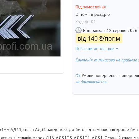
Під замовлення
Оптом і в роздріб
Код:
6н-01
Відправка з 18 серпня 2026
від
140 ₴/пог.м
Показати оптові ціни
Компанія тимчасово не приймає 
поверненн
за домовленістю
х3мм АД31, сплав АД31 завдовжки до 6мп. Під замовлення кратне 6мп.
яється зі сплавів марок Д16, АД31Т5, АД31Т1, АД31. Останній сплав ма