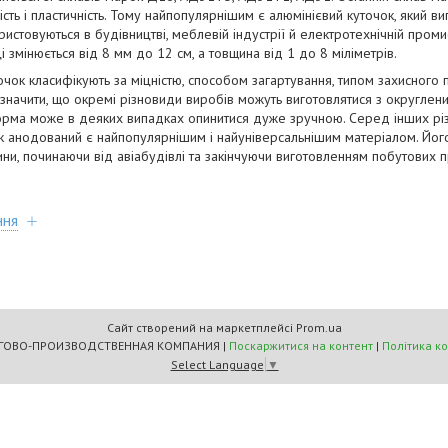
ість і пластичність. Тому найпопулярнішим є алюмінієвий куточок, який ви
товуються в будівництві, меблевій індустрії й електротехнічній промисл
 змінюється від 8 мм до 12 см, а товщина від 1 до 8 міліметрів.
очок класифікують за міцністю, способом загартування, типом захисного п
начити, що окремі різновиди виробів можуть виготовлятися з округленим
форма може в деяких випадках опинитися дуже зручною. Серед інших рі
к анодований є найпопулярнішим і найуніверсальнішим матеріалом. Йог
ини, починаючи від авіабудівлі та закінчуючи виготовленням побутових п
ння
Сайт створений на маркетплейсі
Prom.ua
"МАСТЕРС" ТОРГОВО-ПРОИЗВОДСТВЕННАЯ КОМПАНИЯ |
Поскаржитися на контент
|
Політика к
Select Language
▼