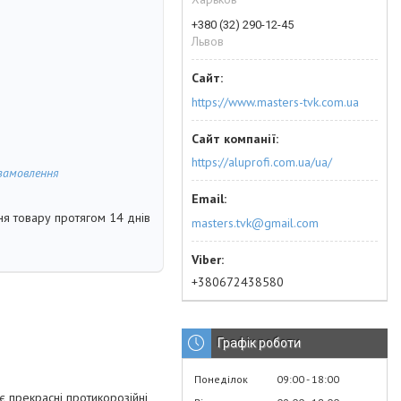
+380 (32) 290-12-45
Львов
https://www.masters-tvk.com.ua
https://aluprofi.com.ua/ua/
замовлення
я товару протягом 14 днів
masters.tvk@gmail.com
+380672438580
Графік роботи
Понеділок
09:00
18:00
є прекрасні протикорозійні