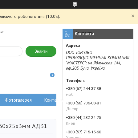
ближчого робочого дня (10.08).
на
Контакти
Знайти
ООО ТОРГОВО-
ПРОИЗВОДСТВЕННАЯ КОМПАНИЯ
"МАСТЕРС": ул Яблунская 144,
оф.205, Буча, Україна
+380 (67) 244-37-38
моб.
Фотогалерея
Контакты
+380 (56) 736-08-81
Днепр
+380 (44) 232-24-75
Киев
 30х25х3мм АД31
+380 (57) 715-15-60
Харьков