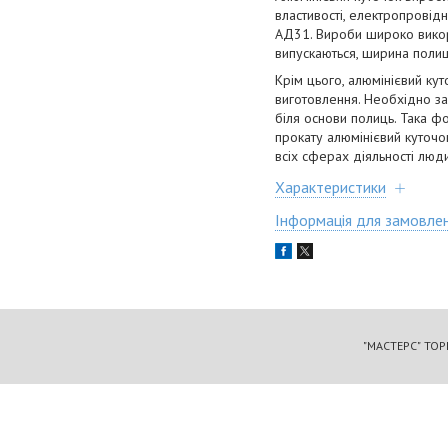
властивості, електропровідн
АД31. Вироби широко викорис
випускаються, ширина полиці
Крім цього, алюмінієвий кут
виготовлення. Необхідно заз
біля основи полиць. Така 
прокату алюмінієвий куточо
всіх сферах діяльності люд
Характеристики
Інформація для замовле