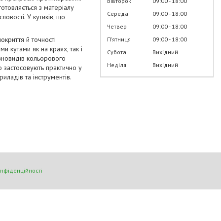
Вівторок
09:00
18:00
готовляється з матеріалу
Середа
09:00
18:00
овості. У кутиків, що
Четвер
09:00
18:00
окриття й точності
Пʼятниця
09:00
18:00
и кутами як на краях, так і
Субота
Вихідний
зновидів кольорового
Неділя
Вихідний
о застосовують практично у
риладів та інструментів.
онфіденційності