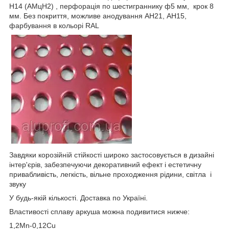
H14 (АМцН2) , перфорація по шестиграннику ф5 мм, крок 8
мм. Без покриття, можливе анодування АН21, АН15,
фарбування в кольорі RAL
Завдяки корозійній стійкості широко застосовується в дизайні
інтер'єрів, забезпечуючи декоративний ефект і естетичну
привабливість, легкість, вільне проходження рідини, світла і
звуку
У будь-якій кількості. Доставка по Україні.
Властивості сплаву аркуша можна подивитися нижче:
1,2Mn-0,12Cu