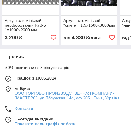
Аркуш алюмінієвий
Аркуш алюмінієвий
Арку
перфорований Rv3-5
"квінтет" 1,5х1500х3000мм
"кві
1х1000х2000 мм
3 200
4 330
₴
від
₴/лист
від
Про нас
50% позитивних з 8 відгуків за рік
Працює з 10.06.2014
м. Буча
ООО ТОРГОВО-ПРОИЗВОДСТВЕННАЯ КОМПАНИЯ
"МАСТЕРС": ул Яблунская 144, оф.205 , Буча, Україна
Контакти
Сьогодні вихідний
Показати весь графік роботи