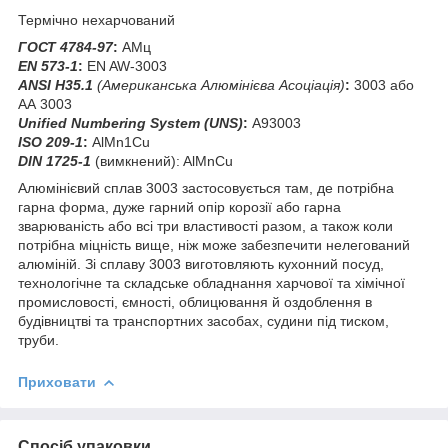
Термічно нехарчований
ГОСТ 4784-97
:
АМц
EN 573-1
:
EN AW-3003
ANSI H35.1
(Американська Алюмінієва Асоціація)
:
3003 або
АА 3003
Unified Numbering System (UNS)
:
А93003
ISO 209-1
:
AlMn1Cu
DIN 1725-1
(вимкнений): AlMnCu
Алюмінієвий сплав 3003 застосовується там, де потрібна
гарна форма, дуже гарний опір корозії або гарна
зварюваність або всі три властивості разом, а також коли
потрібна міцність вище, ніж може забезпечити нелегований
алюміній. Зі сплаву 3003 виготовляють кухонний посуд,
технологічне та складське обладнання харчової та хімічної
промисловості, ємності, облицювання й оздоблення в
будівництві та транспортних засобах, судини під тиском,
труби.
Приховати
Спосіб упаковки