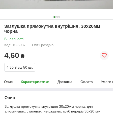
Заглушка прямокутна внутрішня, 30х20мм
чорна
В наявності
Код: 10-5037
Опт і роздріб
4,60
₴
4,30 ₴
від 50 шт.
Опис
Характеристики
Доставка
Оплата
Умови 
Опис
Заглушка прямокутна внутрішня 30х20мм чорна, для
алюмінієвих, сталевих, неіржавких труб переріз 30х20 мм